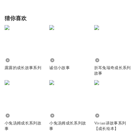
猜你喜欢
908
9039
12.25万
露露的成长故事系列
诚信小故事
折耳兔瑞奇成长系列
故事
129.38万
1852
2.39万
小兔汤姆成长系列故
小兔汤姆成长系列故
Vivian讲故事系列
事
事
【成长绘本】