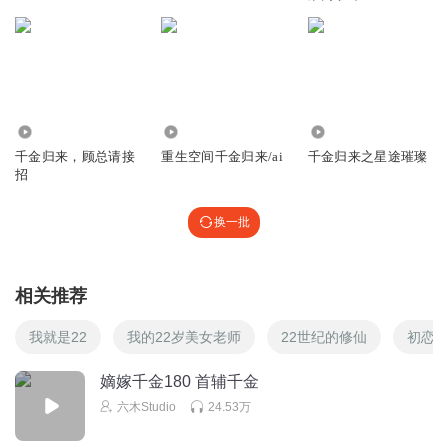
2897
846.50万
3689
千金归来，顾总请接
重生空间千金归来/ai
千金归来之星途璀璨
招
换一批
相关推荐
我就是22
我的22岁美女老师
22世纪的修仙
初恋2
嫡嫁千金180 首辅千金
六木Studio
24.53万