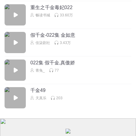
重生之千金毒妃022
畅读书城
33.60万
假千金-022集 金如意
佳柒剧社
3.43万
022集 假千金,真傲娇
青兔_
77
千金49
天真乐
203