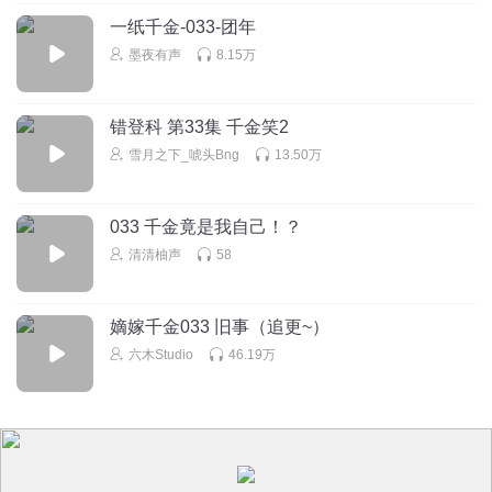
一纸千金-033-团年
墨夜有声
8.15万
错登科 第33集 千金笑2
雪月之下_唬头Bng
13.50万
033 千金竟是我自己！？
清清柚声
58
嫡嫁千金033 旧事（追更~）
六木Studio
46.19万