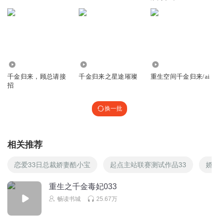
2898
3689
846.58万
千金归来，顾总请接
千金归来之星途璀璨
重生空间千金归来/ai
招
换一批
相关推荐
恋爱33日总裁娇妻酷小宝
起点主站联赛测试作品33
娇妻
重生之千金毒妃033
畅读书城
25.67万