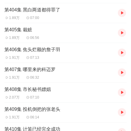
第404集 黑白两道都得罪了
1.89万
07:00
第405集 栽赃
1.89万
06:56
第406集 焦头烂额的詹子羽
1.91万
07:13
第407集 哪里来的科迈罗
1.91万
06:32
第408集 市长秘书嫖娼
2.07万
07:10
第409集 投机倒把的张老头
1.91万
06:14
第410集 计策已经完全成功