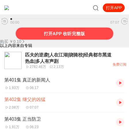
打开APP
第402集 继父的凶猛
00:00
07:07
打开APP 收听完整版
购买 ￥
0.10
以上内容来自专辑
匹夫的逆袭|人在江湖|骁骑校|经典都市黑道
热血|多人有声剧
免费订阅
2782.46万
2.13万
第401集 真正的新闻人
1.93万
06:17
第402集 继父的凶猛
2.08万
07:07
第403集 正当防卫
1.91万
06:23