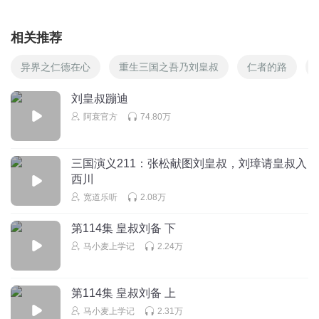
相关推荐
异界之仁德在心
重生三国之吾乃刘皇叔
仁者的路
刘皇叔蹦迪
阿衰官方
74.80万
三国演义211：张松献图刘皇叔，刘璋请皇叔入
西川
宽道乐听
2.08万
第114集 皇叔刘备 下
马小麦上学记
2.24万
第114集 皇叔刘备 上
马小麦上学记
2.31万