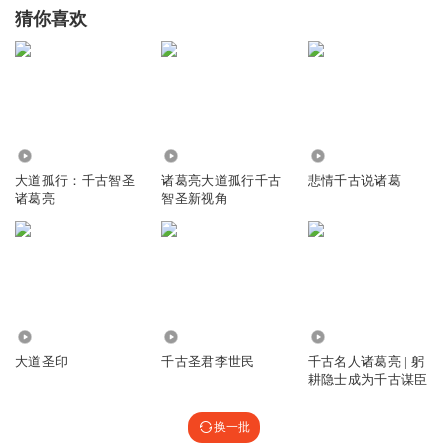
猜你喜欢
1406
2814
7129
大道孤行：千古智圣
诸葛亮大道孤行千古
悲情千古说诸葛
诸葛亮
智圣新视角
2.00万
1.17万
38.34万
大道圣印
千古圣君李世民
千古名人诸葛亮 | 躬
耕隐士成为千古谋臣
换一批