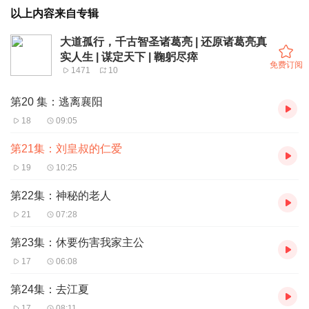
以上内容来自专辑
大道孤行，千古智圣诸葛亮 | 还原诸葛亮真
实人生 | 谋定天下 | 鞠躬尽瘁
免费订阅
1471
10
第20 集：逃离襄阳
18
09:05
第21集：刘皇叔的仁爱
19
10:25
第22集：神秘的老人
21
07:28
第23集：休要伤害我家主公
17
06:08
第24集：去江夏
17
08:11