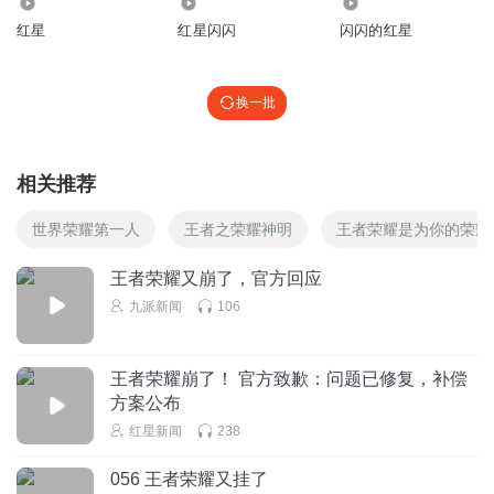
1988
1.82万
1.48万
红星
红星闪闪
闪闪的红星
换一批
相关推荐
世界荣耀第一人
王者之荣耀神明
王者荣耀是为你的荣耀
王者荣耀又崩了，官方回应
九派新闻
106
王者荣耀崩了！ 官方致歉：问题已修复，补偿
方案公布
红星新闻
238
056 王者荣耀又挂了