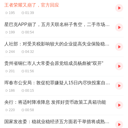
会显示为维护中，请稍作等待。
王者荣耀又崩了，官方回应
由于我们的失误给各位玩家带来了非常不好的体验，我们向
195
01:39
广大玩家表示诚挚的歉意，也感谢玩家们在异常期间的耐心
星巴克APP崩了，五月天联名杯子售空，二手市场被炒至近千元
等待与理解。
199
00:54
我们准备了积分夺宝券*10及排位保护卡*2作为本次异常的
人社部：对受关税影响较大的企业提高失业保险稳岗返还比例
补偿。
244
04:32
贵州省铜仁市人大常委会原党组成员杨彪被“双开”
201
01:56
珲春市公安局：敦促犯罪嫌疑人15日内尽快投案自首！
186
00:15
央行：将适时降准降息 发挥好货币政策工具箱功能
220
00:58
国家发改委：稳就业稳经济五方面若干举措将成熟一项出台一项