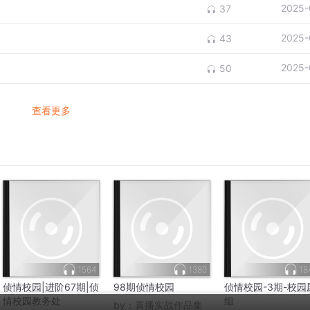
2025-
37
2025-
43
2025-
50
查看更多
1564
1380
18
侦情校园|进阶67期|侦
98期侦情校园
侦情校园-3期-校园
情校园教务处
组
by：
喜播实战作品集