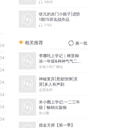
3806
状元的农门小娘子|进阶
1期15班实战作品
1763
相关推荐
换一批
04
李哪吒上学记｜稀里糊
04
涂一年级&神神气气二年
级
东海小学广播站
04
神秘复苏|悬疑惊悚|灵
04
异|多人有声剧
北冥有声
04
米小圈上学记:一二三年
04
级 | 畅销出版物
米小圈
04
摸金天师【第一季】