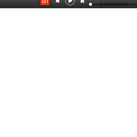
by：
喜播实战作品集
1358
1982
侦情校园-28期-侦爱
侦情校园-34期
有声团队
by：
喜播实战作品集
by：
喜播实战作品集
开放平台
云剪辑
对接海量精彩内容
在线音频剪辑神器