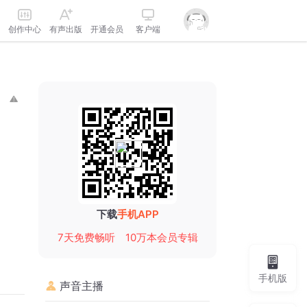
创作中心
有声出版
开通会员
客户端
下载
手机APP
7天免费畅听
10万本会员专辑
手机版
声音主播