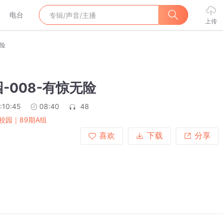
电台
上传
无险
-008-有惊无险
:10:45
08:40
48
校园｜89期A组
喜欢
下载
分享