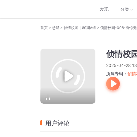
发现
分类
>
>
>
首页
悬疑
侦情校园｜89期A组
侦情校园-008-有惊
侦情校园
2025-04-28 13
所属专辑：
侦情
用户评论