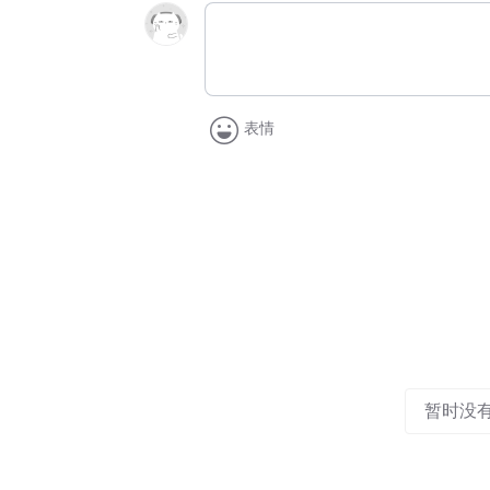
表情
暂时没