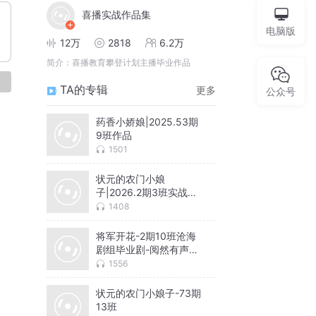
喜播实战作品集
电脑版
12万
2818
6.2万
简介：
喜播教育攀登计划主播毕业作品
论
TA的专辑
更多
公众号
药香小娇娘|2025.53期
9班作品
1501
状元的农门小娘
子|2026.2期3班实战作
业
1408
将军开花-2期10班沧海
剧组毕业剧-阅然有声导
演
1556
状元的农门小娘子-73期
13班