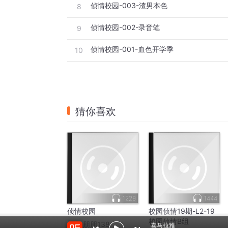
侦情校园-003-渣男本色
8
侦情校园-002-录音笔
9
侦情校园-001-血色开学季
10
猜你喜欢
1229
1444
侦情校园
校园侦情19期-L2-19
校园侦情B组
by：
朋朋138
喜马拉雅