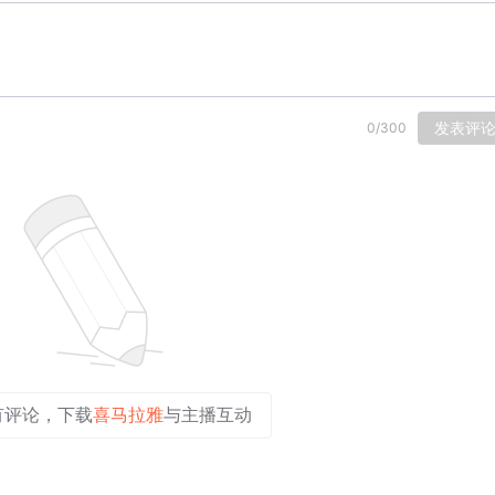
发表评
0
/
300
有评论，下载
喜马拉雅
与主播互动