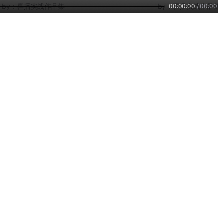
by：
喜播实战作品集
by：
喜播实战作品
00:00:00
/
00:00
1418
1666
15
侦情校园-B组-吾中声
侦情校园-叮咚有声团
侦情校园-34期-131
有剧组
队
有声绽放
by：
喜播实战作品集
by：
喜播实战作品集
by：
喜播实战作品
主播培训
小雅智能
车联网平台
兼职副业，兴趣赚钱
智能硬件，连接赋能
自在出行，听我想听