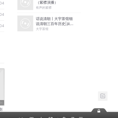
（紫襟演播）
04
有声的紫襟
04
话说清朝丨大宇茶馆细
说清朝三百年历史|从努
04
尔哈赤到末代皇帝溥仪|
大宇茶馆
康熙雍正乾隆
46
剧