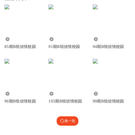
1422
1413
1540
85期B组侦情校园
91期B组侦情校园
94期B组侦情校园
1362
2166
1509
96期B组侦情校园
105期B组侦情校园
99期B组侦情校园
换一批