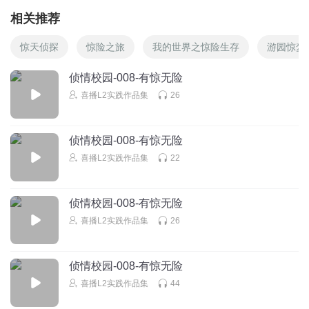
相关推荐
惊天侦探
惊险之旅
我的世界之惊险生存
游园惊梦
侦情校园-008-有惊无险
喜播L2实践作品集
26
侦情校园-008-有惊无险
喜播L2实践作品集
22
侦情校园-008-有惊无险
喜播L2实践作品集
26
侦情校园-008-有惊无险
喜播L2实践作品集
44