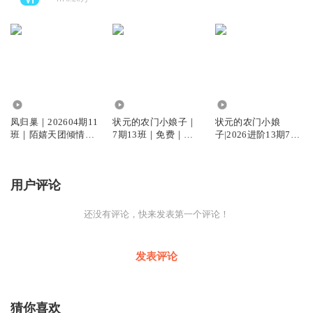
394
1767
1115
凤归巢｜202604期11
状元的农门小娘子｜
状元的农门小娘
班｜陌嬉天团倾情演
7期13班｜免费｜穿
子|2026进阶13期7班
绎
越｜爽文
导演组作品
用户评论
还没有评论，快来发表第一个评论！
发表评论
猜你喜欢