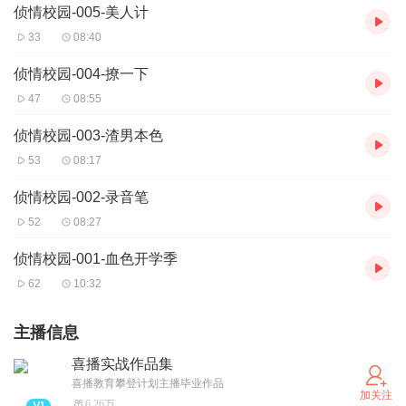
侦情校园-005-美人计
33
08:40
侦情校园-004-撩一下
47
08:55
侦情校园-003-渣男本色
53
08:17
侦情校园-002-录音笔
52
08:27
侦情校园-001-血色开学季
62
10:32
主播信息
喜播实战作品集
喜播教育攀登计划主播毕业作品
加关注
6.26万