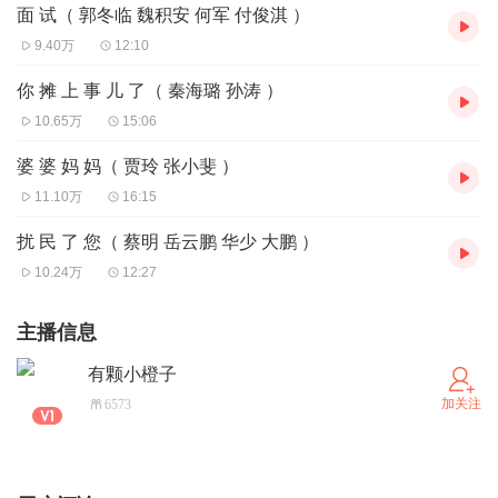
面 试（ 郭冬临 魏积安 何军 付俊淇 ）
9.40万
12:10
你 摊 上 事 儿 了（ 秦海璐 孙涛 ）
10.65万
15:06
婆 婆 妈 妈（ 贾玲 张小斐 ）
11.10万
16:15
扰 民 了 您（ 蔡明 岳云鹏 华少 大鹏 ）
10.24万
12:27
主播信息
有颗小橙子
加关注
6573