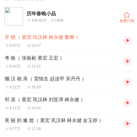
历年春晚小品
346.82万
1968
免费订阅
开 锁（ 黄宏 巩汉林 林永健 董卿 ）
9.97万
14:47
考 验（ 张振彬 黄宏 王宏 ）
8.64万
15:21
懒 汉 相 亲（ 雷恪生 赵连甲 宋丹丹 ）
8.52万
10:50
邻 居（ 黄宏 巩汉林 刘亚津 林永健 ）
9.11万
14:02
美 丽 的 尴 尬（ 黄宏 巩汉林 林永健 金玉婷 ）
9.27万
12:36