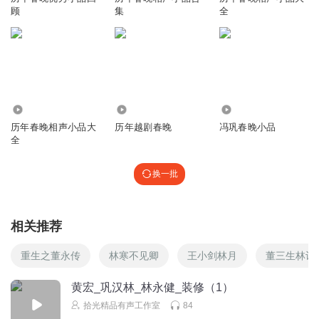
顾
集
全
1198
912
17.94万
历年春晚相声小品大
历年越剧春晚
冯巩春晚小品
全
换一批
相关推荐
重生之董永传
林寒不见卿
王小剑林月
董三生林诗
黄宏_巩汉林_林永健_装修（1）
拾光精品有声工作室
84