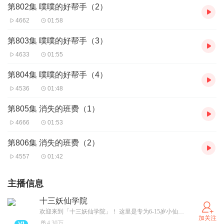
第802集 噗噗的好帮手（2）
4662
01:58
第803集 噗噗的好帮手（3）
4633
01:55
第804集 噗噗的好帮手（4）
4536
01:48
第805集 消失的班费（1）
4666
01:53
第806集 消失的班费（2）
4557
01:42
主播信息
十三妖仙学院
欢迎来到「十三妖仙学院」！ 这里是专为6-15岁小仙君打造的奇幻故事世界！ 在这里，你可以： 畅听少年武侠、神话故事、爆笑日常、奇幻冒险故事…… 关注主播，马上订阅，解锁专属仙力，结交同道仙友，开启属于你的传奇篇章！ QQ仙友群已开放，快搜索【十三妖仙学院】，加入我们一起修炼吧！
加关注
4.30万