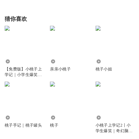
猜你喜欢
96.44万
9.16万
3874
【免费版】小桃子上
亲亲小桃子
桃子小姐
学记｜小学生爆笑校
园成长丨十三妖
7272
2.60万
61.36万
桃子手记｜桃子罐头
桃子
小桃子上学记2丨小
学生爆笑｜奇幻脑洞
｜校园丨十三妖