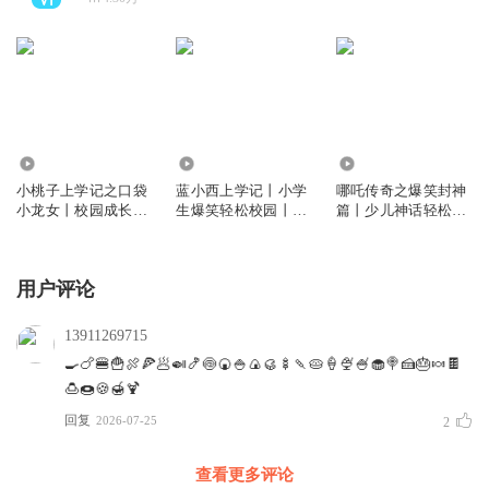
96.32万
10.94万
21.56万
小桃子上学记之口袋
蓝小西上学记丨小学
哪吒传奇之爆笑封神
小龙女丨校园成长爆
生爆笑轻松校园丨二
篇丨少儿神话轻松欢
笑神话丨十三妖
年级丨十三妖
乐冒险丨十三妖
用户评论
13911269715
🍳🍗🍔🍟🍖🍕🥟🍛🍤🍥🍘🍚🍙🥮🍢🍡🥧🍦🍨🍧🧁🍭🍰🎂🍬🍫
🍮🍩🍪🍯🍹
回复
2026-07-25
2
查看更多评论