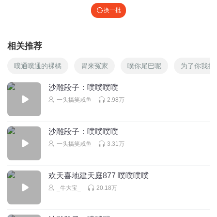
换一批
相关推荐
噗通噗通的裸橘
胃来冤家
噗你尾巴呢
为了你我换
沙雕段子：噗噗噗噗
一头搞笑咸鱼
2.98万
沙雕段子：噗噗噗噗
一头搞笑咸鱼
3.31万
欢天喜地建天庭877 噗噗噗噗
_牛大宝_
20.18万