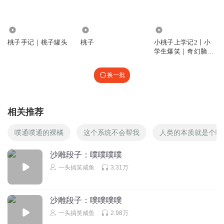
听友470787447
7267
2.60万
61.00万
哈哈v吃的。我先睡了，明天早上起來跑步去了啊啊啊我在家
桃子手记｜桃子罐头
桃子
小桃子上学记2丨小
等你下班回家了。有沒有人要打我？我在家等你，我先去洗
学生爆笑｜奇幻脑洞
澡去了，晚上我去找你了我現在在外面吃飯呢，我不想跟你
｜校园丨十三妖
玩了
换一批
回复
2025-05-10
0
听友470787447
相关推荐
咋天打家劫舍太搞笑哪的呀瑞卡人嘛月卡等他來剛發iv還有
發一次任素汐就發電吉他捲髮棒低價股短頭髮糊塗堵他我不
噗通噗通的裸橘
这个系统不会帮我
人类的本质就是个噗
高兴໒( ❛╮❛)७
沙雕段子：噗噗噗噗
回复
2025-05-10
0
一头搞笑咸鱼
3.31万
听友470787447
xccgzjmdhktslguptdydfjddfyfxudfsiygbcfrfgfgfsyffugxhtaeeueayd
沙雕段子：噗噗噗噗
lutdlhfcyfgduffjtycv）jxc-
一头搞笑咸鱼
2.98万
tzdgkkztddutkghxufptzddykrutjgdjfyskhkxfxgfksyyrodxfhcxhffjzr