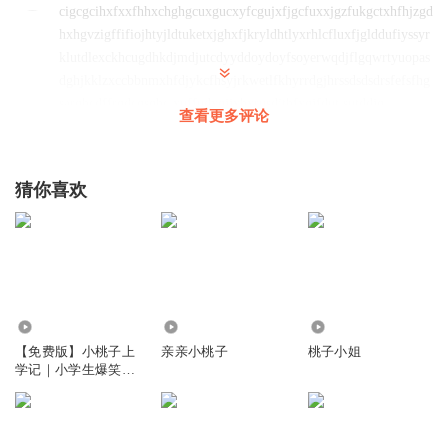
cigcgcihxfxxfhhxchghgcuxgucxyfcgujxfjgcfuxxjgzfukgctxhfhjzgd
hxhgvzigffifiojhtyjldtuketxjghxfjkryldhtlyxrhlcfluxfjglddufiyssyr
klutdlexckhcugdhkdjmdjutcdyyddoydoyfsoyerwqdjflgqwrtyuopas
dghjkklzxccbbnmxhfdjykcfhsyjrkwetlfkhyrrdgjhrssdsdsdrsfefsfhg
sarghcdffrgdcgsgbc xuffudxgjjxhxrusdithfxgjfdut sutddjg
查看更多评论
回复
2025-05-10
3
备备2
猜你喜欢
谢谢您
回复
2025-10-08
1
琳美梦
安
95.27万
9.16万
3873
回复
2025-10-08
0
【免费版】小桃子上
亲亲小桃子
桃子小姐
学记｜小学生爆笑校
听友470787447
园成长丨十三妖
太太666了，我
回复
2025-05-10
0