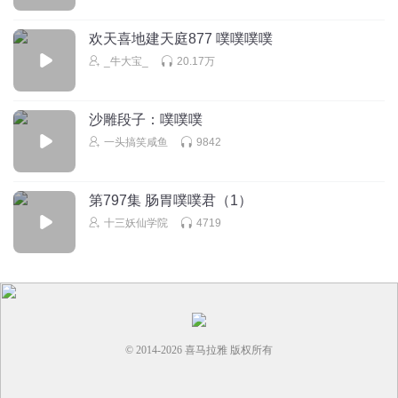
ycyejdtvjgfricyostdttodrigfdoudytfougcgjsljgxffdhsfkskylxzfyzjty
sjgsxjyysysrw哥一點一點護髮素都挺好是撒韻達
欢天喜地建天庭877 噗噗噗噗
iyiysfuofskixytsourtldufklhkdfysfooutdiydtohudrf，ggxcfyfhdsgj
_牛大宝_
20.17万
回复
2025-05-10
0
听友470787447
沙雕段子：噗噗噗
過分v好尷尬不知道你在不在？
一头搞笑咸鱼
9842
回复
2025-05-10
0
第797集 肠胃噗噗君（1）
十三妖仙学院
4719
© 2014-
2026
喜马拉雅 版权所有