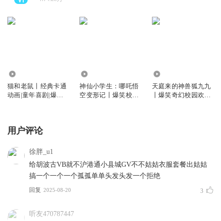
15.00万
69.93万
2.27万
猫和老鼠丨经典卡通
神仙小学生：哪吒悟
天庭来的神兽狐九九
动画|童年喜剧|爆笑
空变形记丨爆笑校园|
丨爆笑奇幻校园欢乐
冒险丨十三妖
神话丨十三妖
上学记丨十三妖
用户评论
徐胖_u1
给胡波古VB就不沪港通小县城GV不不姑姑衣服套餐出姑姑
搞一个一个一个孤孤单单头发头发一个拒绝
回复
2025-08-20
3
听友470787447