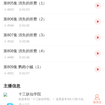
第805集 消失的班费（1）
4653
01:53
第806集 消失的班费（2）
4546
01:42
第807集 消失的班费（3）
4532
02:06
第808集 消失的班费（4）
4466
01:40
第809集 鹦鹉小贼（1）
4551
01:57
主播信息
十三妖仙学院
欢迎来到「十三妖仙学院」！ 这里是专为6-15岁小仙君打造的奇幻故事世界！ 在这里，你可以： 畅听少年武侠、神话故事、爆笑日常、奇幻冒险故事…… 关注主播，马上订阅，解锁专属仙力，结交同道仙友，开启属于你的传奇篇章！ QQ仙友群已开放，快搜索【十三妖仙学院】，加入我们一起修炼吧！
加关注
4.28万