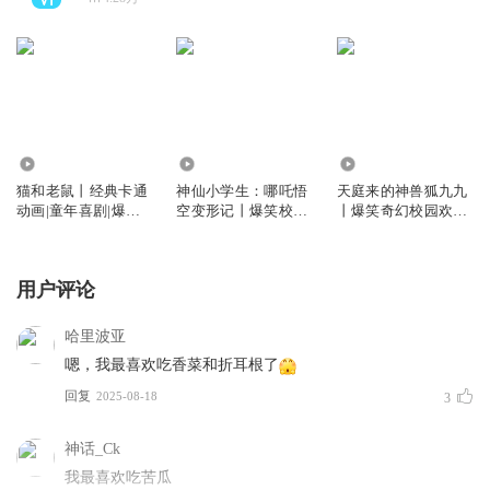
15.00万
69.95万
2.27万
猫和老鼠丨经典卡通
神仙小学生：哪吒悟
天庭来的神兽狐九九
动画|童年喜剧|爆笑
空变形记丨爆笑校园|
丨爆笑奇幻校园欢乐
冒险丨十三妖
神话丨十三妖
上学记丨十三妖
用户评论
哈里波亚
嗯，我最喜欢吃香菜和折耳根了
回复
2025-08-18
3
神话_Ck
我最喜欢吃苦瓜