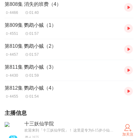
第808集 消失的班费（4）
4466
01:40
第809集 鹦鹉小贼（1）
4551
01:57
第810集 鹦鹉小贼（2）
4457
01:57
第811集 鹦鹉小贼（3）
4430
01:59
第812集 鹦鹉小贼（4）
4455
01:54
主播信息
十三妖仙学院
欢迎来到「十三妖仙学院」！ 这里是专为6-15岁小仙君打造的奇幻故事世界！ 在这里，你可以： 畅听少年武侠、神话故事、爆笑日常、奇幻冒险故事…… 关注主播，马上订阅，解锁专属仙力，结交同道仙友，开启属于你的传奇篇章！ QQ仙友群已开放，快搜索【十三妖仙学院】，加入我们一起修炼吧！
加关注
4.28万