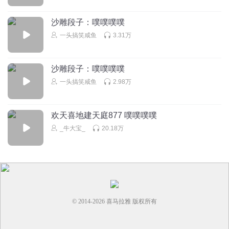
沙雕段子：噗噗噗噗
一头搞笑咸鱼
3.31万
沙雕段子：噗噗噗噗
一头搞笑咸鱼
2.98万
欢天喜地建天庭877 噗噗噗噗
_牛大宝_
20.18万
© 2014-
2026
喜马拉雅 版权所有