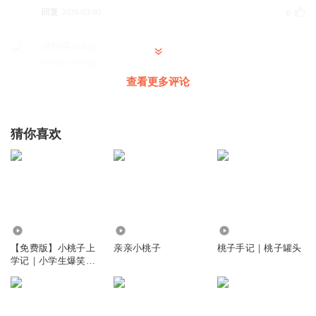
回复
2026-03-02
0
侯明昊zhang
我喜欢吃鸡肉
查看更多评论
回复
2025-12-20
0
猜你喜欢
95.33万
9.16万
7267
【免费版】小桃子上
亲亲小桃子
桃子手记｜桃子罐头
学记｜小学生爆笑校
园成长丨十三妖