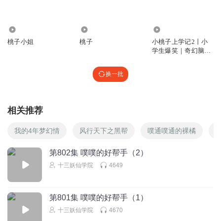
3873
2.60万
61.01万
桃子小姐
桃子
小桃子上学记2丨小
学生爆笑｜奇幻脑洞
｜校园丨十三妖
换一批
相关推荐
我的4年梦幻情
风行天下之黑帮
噗通噗通的裸橘
第802集 噗噗的好帮手（2）
十三妖仙学院
4649
第801集 噗噗的好帮手（1）
十三妖仙学院
4670