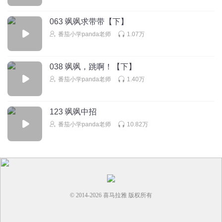
haoting~
回复
2026-03-10
1
063 飒飒求带带【下】
番茄小学panda老师
1.07万
Aim梦
终于更新了
回复
038 飒飒，跳啊！【下】
2025-05-05
1
番茄小学panda老师
1.40万
番茄小学panda老师
回复 @
Aim梦
:
是哟
123 飒飒中招
番茄小学panda老师
10.82万
© 2014-
2026
喜马拉雅 版权所有