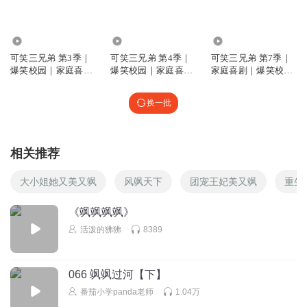
你在哪呢？
回复
2025-04-30
3
2864.38万
1071.12万
524.80万
可笑三兄弟 第3季｜
可笑三兄弟 第4季｜
可笑三兄弟 第7季｜
自信的阿聪呀
爆笑校园｜家庭喜剧
爆笑校园｜家庭喜剧
家庭喜剧｜爆笑校园
｜番茄小学
｜番茄小学
｜番茄小学
有关必回）大家好我是一个开朗的大男孩希望你能关注我，
换一批
11岁了，梦想是当一名游戏主播！和平准天，也是一位身法
哥！！！想破500粉，求求了，喜欢玩和平精英，想跟我玩的
可以跟我说哟，V区的有关必回的哈，祝大家幸福安
康！！༒蛇年快乐！祝所有的高考生上岸金榜题
相关推荐
名！！！！！
大小姐她又美又飒
风飒天下
团宠王妃美又飒
重生
回复
2025-07-29
2
《飒飒飒飒》
蛋仔火柴人
活泼的狒狒
8389
5
回复
2025-05-05
2
066 飒飒过河【下】
听友261168181
番茄小学panda老师
1.04万