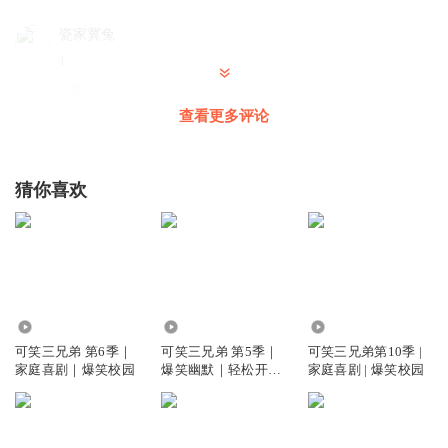
瓷家冀兔
1
回复
2025-04-30
4
查看更多评论
贝贝熊1234567890HaHa
太棒了，又更了
猜你喜欢
回复
2025-04-30
4
一只顾也
哈哈哈真好笑！
回复
2025-05-02
3
804.90万
899.65万
70.87万
童话镇的话梅糖
可笑三兄弟 第6季｜
可笑三兄弟 第5季｜
可笑三兄弟第10季 |
我超爱听的，嘿嘿
家庭喜剧｜爆笑校园
爆笑幽默｜轻松开学
家庭喜剧 | 爆笑校园
｜番茄小学
回复
2025-05-11
3
爱吃蟹黄堡的冬瓜粉