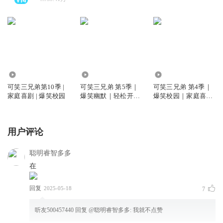
70.87万
899.65万
1071.12万
可笑三兄弟第10季 |
可笑三兄弟 第5季｜
可笑三兄弟 第4季｜
家庭喜剧 | 爆笑校园
爆笑幽默｜轻松开学
爆笑校园｜家庭喜剧
｜番茄小学
｜番茄小学
用户评论
聪明睿智多多
在
回复
2025-05-18
7
听友500457440
回复 @
聪明睿智多多
:
我就不点赞