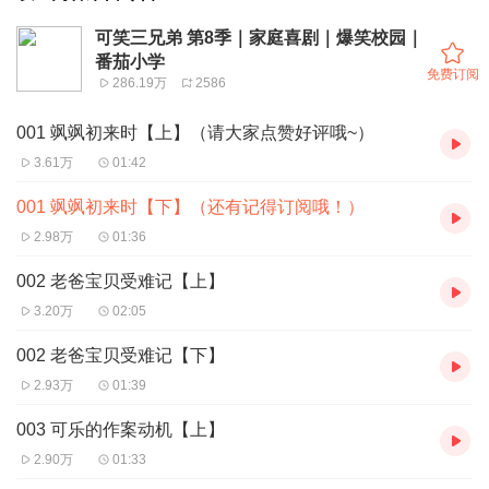
可笑三兄弟 第8季｜家庭喜剧｜爆笑校园｜
番茄小学
免费订阅
286.19万
2586
001 飒飒初来时【上】（请大家点赞好评哦~）
3.61万
01:42
001 飒飒初来时【下】（还有记得订阅哦！）
2.98万
01:36
002 老爸宝贝受难记【上】
3.20万
02:05
002 老爸宝贝受难记【下】
2.93万
01:39
003 可乐的作案动机【上】
2.90万
01:33