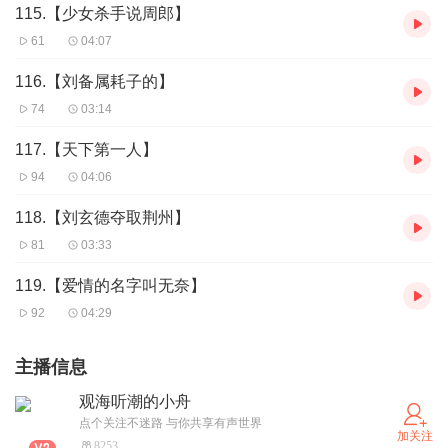
115.【少女杀手说周郎】
61
04:07
116.【刘备属耗子的】
74
03:14
117.【天下第一人】
94
04:06
118.【刘玄德夺取荆州】
81
03:33
119.【爱情的名字叫无奈】
92
04:29
主播信息
观海听潮的小舟
点个关注不迷路 与你共享有声世界
加关注
8253