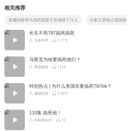
相关推荐
穿越到星球大战的我是不是搞错了什么
火影之系统让我搞死它
长生不死787搞死搞死
大睿有声
1.77万
马斯克为啥要搞死他们？
青烽频道
1110
特别热点 | 为什么美国非要搞死TikTok？
趣聊投资
4.50万
110集 搞死他！
初初现OoO
72