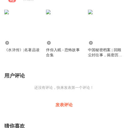
4373
565
25.08万
《水浒传》|名著品读
伴你入眠 - 恐怖故事
中国秘密档案 | 回顾
合集
尘封往事，揭密历史
真相
用户评论
还没有评论，快来发表第一个评论！
发表评论
猜你喜欢