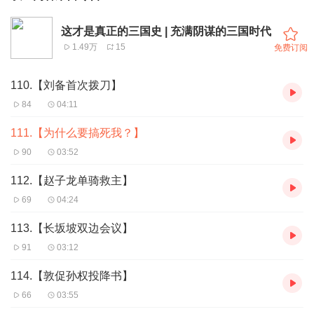
这才是真正的三国史 | 充满阴谋的三国时代
1.49万
15
免费订阅
110.【刘备首次拨刀】
84
04:11
111.【为什么要搞死我？】
90
03:52
112.【赵子龙单骑救主】
69
04:24
113.【长坂坡双边会议】
91
03:12
114.【敦促孙权投降书】
66
03:55