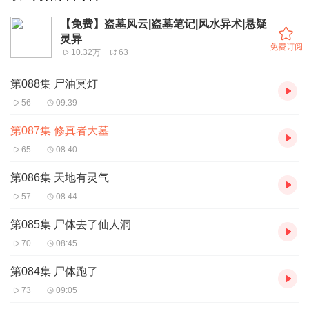
【免费】盗墓风云|盗墓笔记|风水异术|悬疑
灵异
免费订阅
10.32万
63
第088集 尸油冥灯
56
09:39
第087集 修真者大墓
65
08:40
第086集 天地有灵气
57
08:44
第085集 尸体去了仙人洞
70
08:45
第084集 尸体跑了
73
09:05