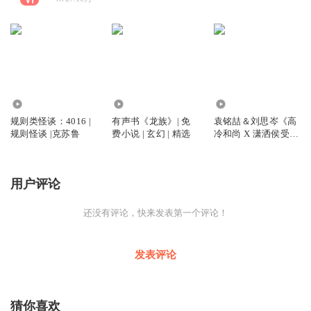
10.70万
10.91万
1.33万
规则类怪谈：4016 |
有声书《龙族》| 免
袁铭喆＆刘思岑《高
规则怪谈 |克苏鲁
费小说 | 玄幻 | 精选
冷和尚 X 潇洒侯受》
古风| 强强 | 精选
用户评论
还没有评论，快来发表第一个评论！
发表评论
猜你喜欢