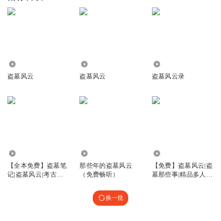
3.61万
5.50万
48.23万
盗墓风云
盗墓风云
盗墓风云录
700.15万
13.12万
7303
【全本免费】盗墓笔
那些年的盗墓风云
【免费】盗墓风云|盗
记|盗墓风云|考古探
（免费畅听）
墓那些事|精品多人有
险
声剧
换一批