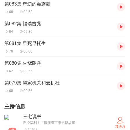
第083集 奇幻的毒蘑菇
68
08:53
第082集 福瑞吉兆
64
09:36
第081集 早死早托生
70
08:00
第080集 火烧阴兵
62
09:55
第079集 墨家机关和云机社
60
09:56
主播信息
三七说书
声控福利！主播演绎百态书籍故事
加关注
27.10万