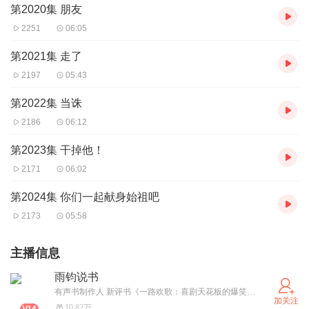
第2020集 朋友
2251
06:05
第2021集 走了
2197
05:43
第2022集 当诛
2186
06:12
第2023集 干掉他！
2171
06:02
第2024集 你们一起献身始祖吧
2173
05:58
主播信息
雨钧说书
有声书制作人 新评书《一路欢歌：喜剧天花板的爆笑星途》已上架，每天11点更新。武侠新评书《情非得已：玜三爷的神奇人生》，每晚九点更新。
加关注
10.82万