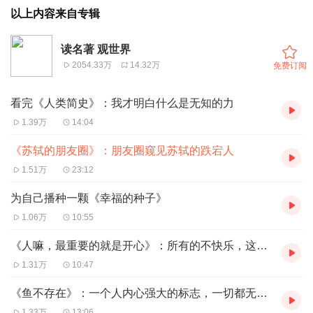
以上内容来自专辑
读名著 观世界
2054.33万
14.32万
免费订阅
看完《人类简史》：我才明白什么是无知的力
1.39万
14:04
《苏轼的朋友圈》：朋友圈窥见苏轼的跌宕人
1.51万
23:12
为自己播种一颗《幸福的种子》
1.06万
10:55
《人嘛，最重要的就是开心》：所有的不快乐，这本书都有答案
1.31万
10:47
《鱼不存在》：一个人内心强大的标志，一切都无关紧要
1.33万
13:06