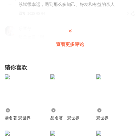
苏轼很幸运，遇到那么多知己、好友和有益的亲人
回复
2025-05-04
2
乐童彤
这是感冒了嘛
查看更多评论
回复
2025-08-19
0
大卫伟麟
猜你喜欢
前排围观中
回复
2025-05-03
0
24.72万
1.04万
2.32万
读名著 观世界
品名著，观世界
观世界