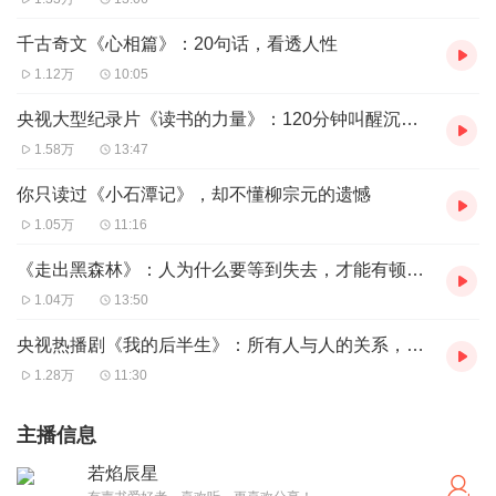
千古奇文《心相篇》：20句话，看透人性
1.12万
10:05
央视大型纪录片《读书的力量》：120分钟叫醒沉睡的自己
1.58万
13:47
你只读过《小石潭记》，却不懂柳宗元的遗憾
1.05万
11:16
《走出黑森林》：人为什么要等到失去，才能有顿悟？
1.04万
13:50
央视热播剧《我的后半生》：所有人与人的关系，背后都是明码标价
1.28万
11:30
主播信息
若焰辰星