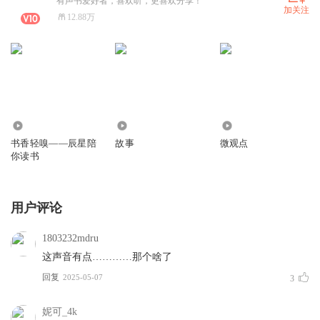
有声书爱好者，喜欢听，更喜欢分享！
加关注
12.88万
9.05万
40.99万
4.42万
书香轻嗅——辰星陪
故事
微观点
你读书
用户评论
1803232mdru
这声音有点…………那个啥了
回复
2025-05-07
3
妮可_4k