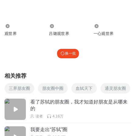
422
1299.90万
5476
观世界
吕璐观世界
一心观世界
换一批
相关推荐
三界朋友圈
朋友圈中圈
血轼天下
通灵朋友圈
看了苏轼的朋友圈，我才知道好朋友是从哪来
的
读者
4.16万
我要走出“苏轼”圈