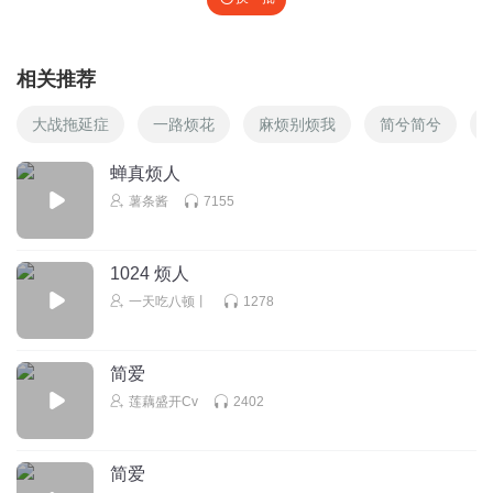
相关推荐
大战拖延症
一路烦花
麻烦别烦我
简兮简兮
蝉真烦人
薯条酱
7155
1024 烦人
一天吃八顿丨
1278
简爱
莲藕盛开Cv
2402
简爱