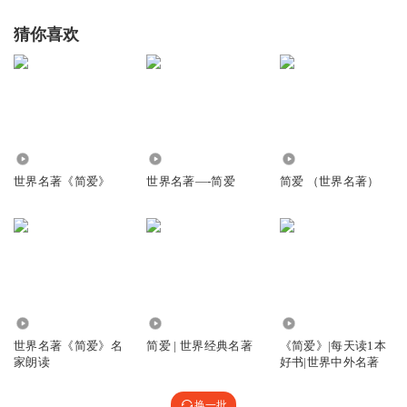
猜你喜欢
1.50万
794
198.60万
世界名著《简爱》
世界名著—-简爱
简爱 （世界名著）
1483.98万
17.53万
57
世界名著《简爱》名
简爱 | 世界经典名著
《简爱》|每天读1本
家朗读
好书|世界中外名著
换一批