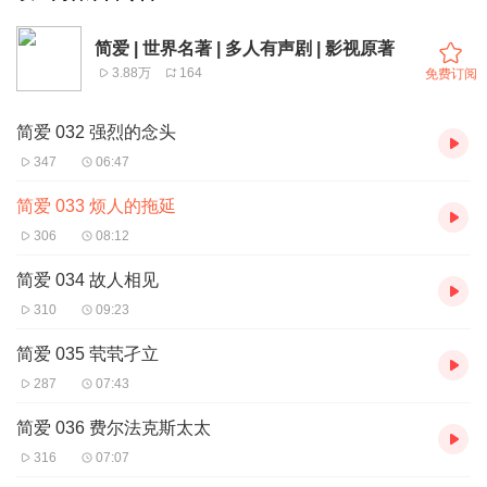
简爱 | 世界名著 | 多人有声剧 | 影视原著
3.88万
164
免费订阅
简爱 032 强烈的念头
347
06:47
简爱 033 烦人的拖延
306
08:12
简爱 034 故人相见
310
09:23
简爱 035 茕茕孑立
287
07:43
简爱 036 费尔法克斯太太
316
07:07