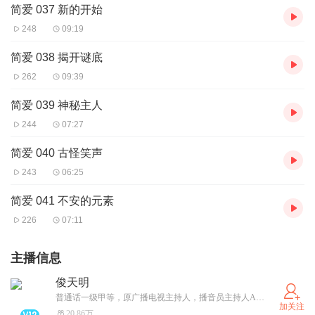
简爱 037 新的开始
248
09:19
简爱 038 揭开谜底
262
09:39
简爱 039 神秘主人
244
07:27
简爱 040 古怪笑声
243
06:25
简爱 041 不安的元素
226
07:11
主播信息
俊天明
普通话一级甲等，原广播电视主持人，播音员主持人A级证书，喜马拉雅大学（喜播教育）认证讲师，攀登计划3.0“优秀领教”（2020年），“喜播教育”公众号专栏作者，全国社会艺术水平考级播音主持专业教师。“有声语言艺术学”公众号主理人。对外汉语教材《汉语之路》《HSK标准会话教程》配音员，主持市级以上大型活动1000余场，配音专题片多次登上学习强国及省市级以上主流媒体。
加关注
20.86万