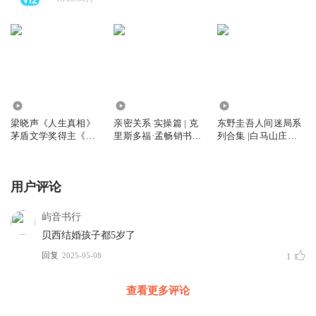
460
7139
67.48万
梁晓声《人生真相》
亲密关系 实操篇 | 克
东野圭吾人间迷局系
茅盾文学奖得主《人
里斯多福·孟畅销书
列合集 |白马山庄谜
世间》作者散文集
《亲密关系 通往灵魂
案无凶之夜沉睡美人
的桥梁》的实操指南
等7部 |焉拓子算俊天
明
用户评论
屿音书行
贝西结婚孩子都5岁了
回复
2025-05-08
1
查看更多评论