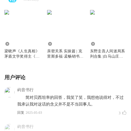
1350
7731
70.20万
梁晓声《人生真相》
亲密关系 实操篇 | 克
东野圭吾人间迷局系
茅盾文学奖得主《人
里斯多福·孟畅销书
列合集 |白马山庄谜
世间》作者散文集
《亲密关系 通往灵魂
案无凶之夜沉睡美人
的桥梁》的实操指南
等7部 |焉拓子算俊天
明
用户评论
屿音书行
简对贝西坦率的回答，我笑了笑，我想他说得对，不过
我承认我对这话的含义并不是不当回事儿。
回复
2025-05-03
3
屿音书行