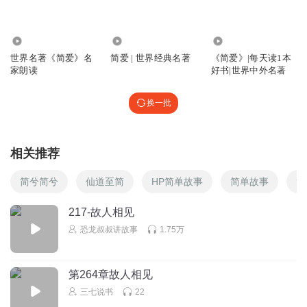
1484.48万
17.53万
57
世界名著《简爱》名
简爱 | 世界经典名著
《简爱》|每天读1本
家朗读
好书|世界中外名著
换一批
相关推荐
简兮简兮
仙道至简
HP简单故事
简单故事
简
217-故人相见
恐龙叔叔讲故事
1.75万
第264章故人相见
三七说书
22