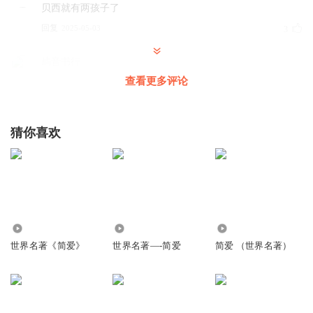
贝西就有两孩子了
回复
2025-05-03
3
屿音书行
我发觉贝西的目光虽然表达了关切，却丝毫没有赞赏的
查看更多评论
神情。
回复
2025-05-04
2
猜你喜欢
屿音书行
简在贝西的眼中，简真是个淑女啦，夸简小姐，我早知道你
能行的，不管你的亲戚注意不注意你，你都会上进。
回复
2025-05-04
1
1.50万
794
198.63万
世界名著《简爱》
世界名著—-简爱
简爱 （世界名著）