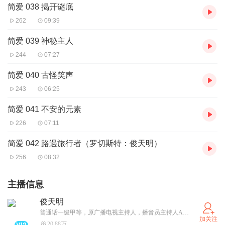
简爱 038 揭开谜底
262
09:39
简爱 039 神秘主人
244
07:27
简爱 040 古怪笑声
243
06:25
简爱 041 不安的元素
226
07:11
简爱 042 路遇旅行者（罗切斯特：俊天明）
256
08:32
主播信息
俊天明
普通话一级甲等，原广播电视主持人，播音员主持人A级证书，喜马拉雅大学（喜播教育）认证讲师，攀登计划3.0“优秀领教”（2020年），“喜播教育”公众号专栏作者，全国社会艺术水平考级播音主持专业教师。“有声语言艺术学”公众号主理人。对外汉语教材《汉语之路》《HSK标准会话教程》配音员，主持市级以上大型活动1000余场，配音专题片多次登上学习强国及省市级以上主流媒体。
加关注
20.88万