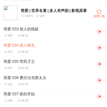
简爱 | 世界名著 | 多人有声剧 | 影视原著
3.89万
165
免费订阅
简爱 033 烦人的拖延
306
08:12
简爱 034 故人相见
310
09:23
简爱 035 茕茕孑立
287
07:43
简爱 036 费尔法克斯太太
316
07:07
简爱 037 新的开始
248
09:19