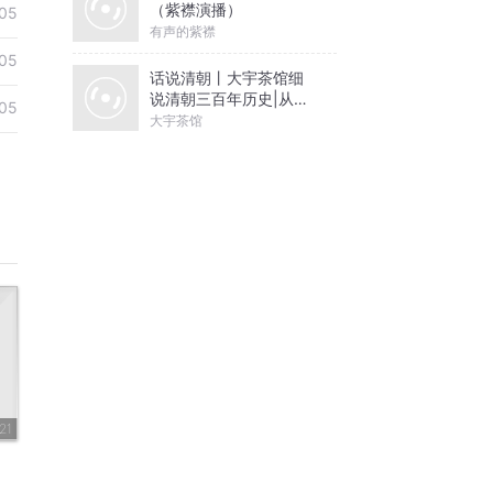
（紫襟演播）
05
有声的紫襟
05
话说清朝丨大宇茶馆细
说清朝三百年历史|从努
05
尔哈赤到末代皇帝溥仪|
大宇茶馆
康熙雍正乾隆
21