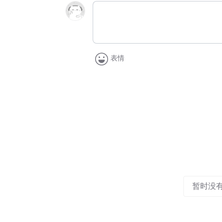
表情
暂时没