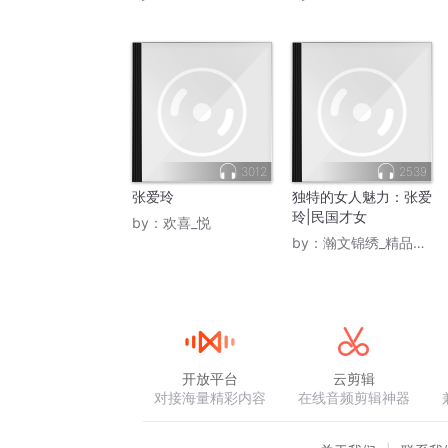
3012
2539
张爱玲
独特的女人魅力：张爱
玲|民国才女
by：
欢喜_悦
by：
瀚文锦绣_精品图书
开放平台
云剪辑
对接海量精彩内容
在线音频剪辑神器