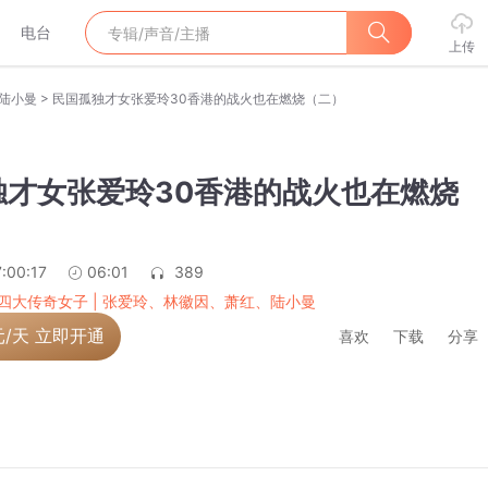
电台
上传
>
、陆小曼
民国孤独才女张爱玲30香港的战火也在燃烧（二）
独才女张爱玲30香港的战火也在燃烧
:00:17
06:01
389
四大传奇女子 | 张爱玲、林徽因、萧红、陆小曼
元/天 立即开通
喜欢
下载
分享