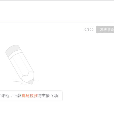
发表评
0
/
300
有评论，下载
喜马拉雅
与主播互动