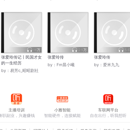
16万
2.5万
5.
张爱玲传记丨民国才女
张爱玲传
张爱玲传
的一生经历
by：
Fm晨小曦
by：
爱米九九
by：
易芳c_昭昭剧社
主播培训
小雅智能
车联网平台
兼职副业，兴趣赚钱
智能硬件，连接赋能
自在出行，听我想听