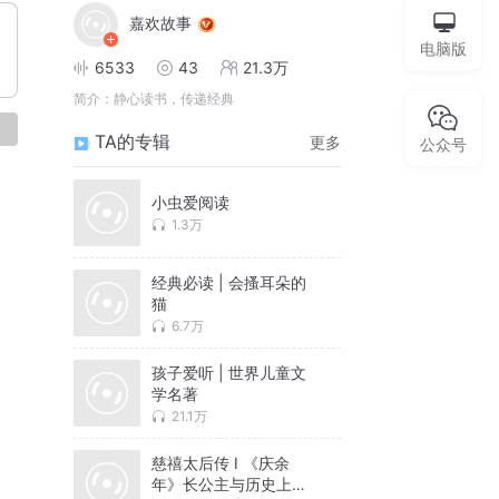
嘉欢故事
电脑版
6533
43
21.3万
简介：
静心读书，传递经典
论
TA的专辑
更多
公众号
小虫爱阅读
1.3万
经典必读 | 会搔耳朵的
猫
6.7万
孩子爱听 | 世界儿童文
学名著
21.1万
慈禧太后传 I 《庆余
年》长公主与历史上的