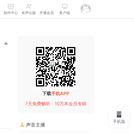
创作中心
有声出版
开通会员
客户端
下载
手机APP
7天免费畅听
10万本会员专辑
手机版
声音主播