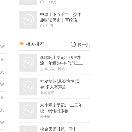
女性权谋大师对决！| 晚
30.8万
清半个多世纪的风雨飘
摇 前朝后宫 清朝历史
中华上下五千年：少年
趣味读历史｜写给孩子
们的中国历史故事，从
5.1万
远古到明清
相关推荐
换一批
05
李哪吒上学记｜稀里糊
05
涂一年级&神神气气二年
级
东海小学广播站
05
神秘复苏|悬疑惊悚|灵
05
异|多人有声剧
北冥有声
05
米小圈上学记:一二三年
05
级 | 畅销出版物
米小圈
05
摸金天师【第一季】