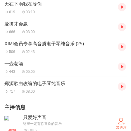
天在下雨我在等你
619
03:10
爱拼才会赢
666
03:00
XIMI会员专享高音质电子琴纯音乐 (25)
506
02:43
一壶老酒
443
05:05
郑源歌曲改编的电子琴纯音乐
717
08:00
主播信息
只爱好声音
这里一定有你喜欢的音乐
加关注
3.88万