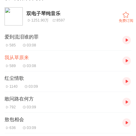
双电子琴纯音乐
1251.90万
8597
免费订阅
爱到流泪谁的罪
585
03:08
我从草原来
589
03:08
红尘情歌
1140
03:09
敢问路在何方
792
03:09
敖包相会
636
03:09