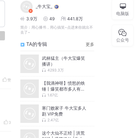
_牛大宝_
电脑版
3.9万
49
441.8万
简介：
用心播书，用心搞笑~点进来你就出不
去了~
论
公众号
TA的专辑
更多
武林猛主（牛大宝爆笑
播讲）
4293.3万
赞
【我滴神呀】愤怒的铁
锤丨爆笑都市多人有声
剧（牛大宝&茵蔚&猫豆
1.67亿
女王）
寒门败家子 牛大宝多人
剧 VIP免费
2.47亿
3
这个大仙不正经 | 洪荒