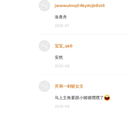
jwwwulmq04kydcjb6vt4
洛青舟
2025-07
宝宝_qk6
安然
2025-06
开局一剑斩女主
马上主角要跟小猪猪嘿嘿了
2025-06