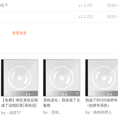
小心？
3.2万
2025-
3.2万
2025-
查看更多
661
173.3万
4.
【免费】绑定系统后我
系统进化：我变成了北
我成了BOSS祖师爷
成了说唱巨星|系统流|
极熊
（祖师爷系统）
逆袭
by：
莞依_
by：
纨绔的男人
by：
绿芽77