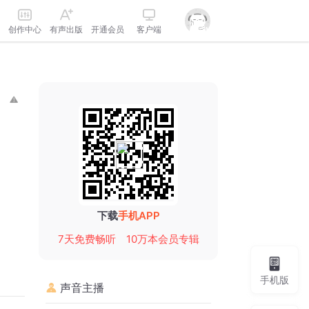
创作中心
有声出版
开通会员
客户端
下载
手机APP
7天免费畅听
10万本会员专辑
手机版
声音主播