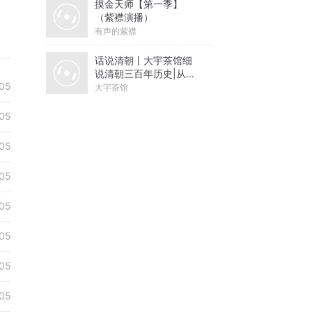
摸金天师【第一季】
（紫襟演播）
有声的紫襟
话说清朝丨大宇茶馆细
说清朝三百年历史|从努
05
尔哈赤到末代皇帝溥仪|
大宇茶馆
康熙雍正乾隆
05
05
05
05
05
05
05