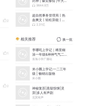
封神 | 爆笑修仙 |牛大宝
演播 | 勿扰封神 | 多人
9844.9万
有声剧
超自然事务管理局丨热
血爽文丨轻松异能丨牛
2
大宝猫豆豆领衔多人有
2.31亿
声剧
相关推荐
换一批
李哪吒上学记｜稀里糊
1
涂一年级&神神气气二年
级
东海小学广播站
米小圈上学记:一二三年
级 | 畅销出版物
米小圈
2
神秘复苏|悬疑惊悚|灵
异|多人有声剧
北冥有声