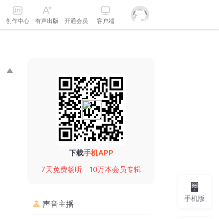
创作中心
有声出版
开通会员
客户端
下载
手机APP
7天免费畅听
10万本会员专辑
手机版
声音主播