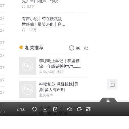
鬼》单口相声｜传统奇
07
幻故事
5.1万
07
有声小说 | 苟在妖武乱
世修仙 | 爆笑热血 | 穿
越+系统
11.2万
07
07
相关推荐
换一批
07
李哪吒上学记｜稀里糊
涂一年级&神神气气二年
07
级
东海小学广播站
07
神秘复苏|悬疑惊悚|灵
异|多人有声剧
07
北冥有声
07
米小圈上学记:一二三年
x
1.0
:00
级 | 畅销出版物
07
米小圈