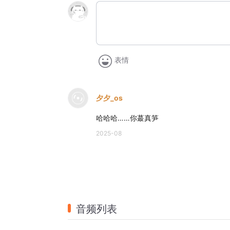
表情
夕夕_os
哈哈哈……你蕞真笋
2025-08
音频列表