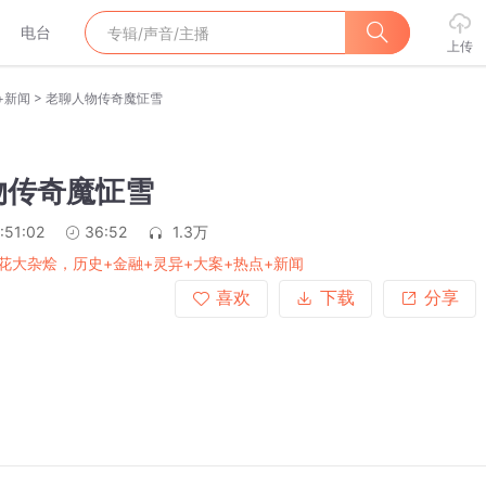
电台
上传
>
+新闻
老聊人物传奇魔怔雪
物传奇魔怔雪
:51:02
36:52
1.3万
花大杂烩，历史+金融+灵异+大案+热点+新闻
喜欢
下载
分享