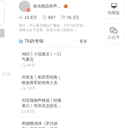
拾光精品有声工作室
电脑版
23.6万
687
18.3万
简介：
开心麻花精品广播剧，4月15日开始，
每晚七点半更新，欢迎大家订阅收听！
论
公众号
TA的专辑
更多
ABO | 小说推文 | 一口
气看完
8474
赞
许世友 | 单田芳经典｜
铁血将军的传奇人生
7.4万
刘宝瑞相声精选 | 经典
单口｜市井百态的生动
描摹
8.2万
郭德纲演绎《罗汉抓