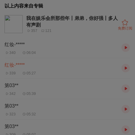
以上内容来自专辑
我在娱乐会所那些年丨弟弟，你好强丨多人
有声剧
免费订阅
357
121
红妆-*****
340
06:04
红妆-*****
339
05:27
第03**
342
05:39
第03**
323
05:32
第03**
309
05:07