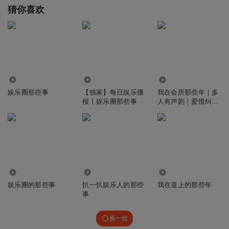
猜你喜欢
3.07万
1.12万
8.39万
娱乐圈那些事
【独家】每日娱乐播
我在会所那些年｜多
报丨娱乐圈那些事
人有声剧｜爱恨纠葛
｜权势名利场
216.89万
296.22万
2.02万
娱乐圈的那些事
扒一扒娱乐人的那些
我在道上的那些年
事
换一批