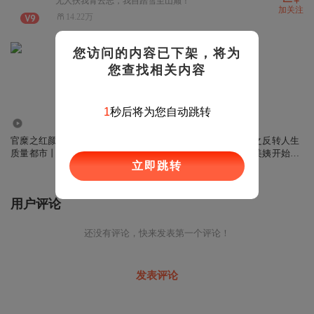
无人扶我青云志，我自踏雪至山巅！
加关注
14.22万
您访问的内容已下架，将为
您查找相关内容
0
秒后将为您自动跳转
226.76万
3282.68万
1484.26万
官糜之红颜仕途丨高
绯色撩人：三十如狼
官路风流之反转人生
质量都市丨【都市多
丨都市 | 多女主爽文 |
丨从邻家美姨开始征
立即跳转
女主】开年巨献
复仇 | 逆袭打脸 | 虐
服丨多女主爽文
渣
用户评论
还没有评论，快来发表第一个评论！
发表评论