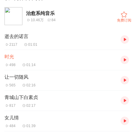
治愈系纯音乐
10.46万
84
免费订阅
逝去的诺言
2117
01:01
时光
498
01:14
让一切随风
565
02:16
青城山下白素贞
817
02:17
女儿情
484
01:39