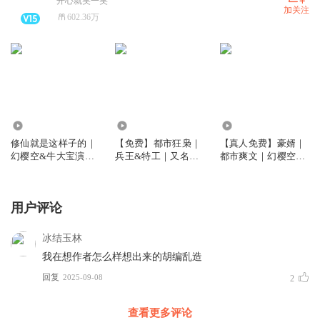
开心就笑一笑
加关注
602.36万
2403.39万
6.20亿
5674.29万
修仙就是这样子的｜
【免费】都市狂枭｜
【真人免费】豪婿｜
幻樱空&牛大宝演播
兵王&特工｜又名：
都市爽文｜幻樱空｜
｜爆笑修仙
都市之最强狂兵版
全本免费｜又名：超
级女婿
用户评论
冰结玉林
我在想作者怎么样想出来的胡编乱造
回复
2025-09-08
2
查看更多评论