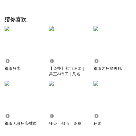
猜你喜欢
2089
6.20亿
77.11万
都市狂枭
【免费】都市狂枭｜
都市之狂梟再现
兵王&特工｜又名：
都市之最强狂兵版
550
1.96万
1.82万
都市无敌狂枭林辰
狂枭丨都市丨免费
狂枭