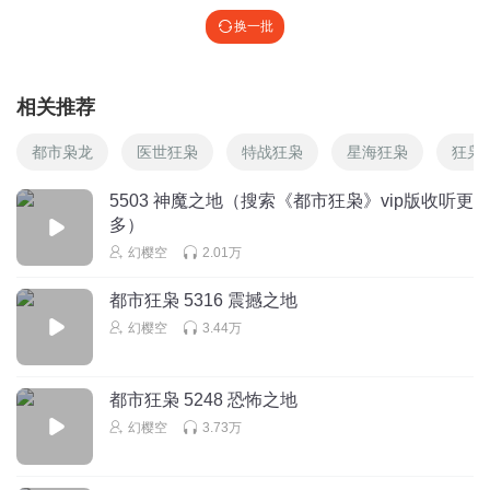
换一批
相关推荐
都市枭龙
医世狂枭
特战狂枭
星海狂枭
狂枭
5503 神魔之地（搜索《都市狂枭》vip版收听更
多）
幻樱空
2.01万
都市狂枭 5316 震撼之地
幻樱空
3.44万
都市狂枭 5248 恐怖之地
幻樱空
3.73万