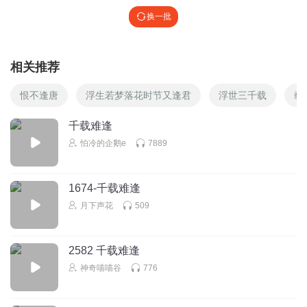
换一批
相关推荐
恨不逢唐
浮生若梦落花时节又逢君
浮世三千载
载
千载难逢
怕冷的企鹅e
7889
1674-千载难逢
月下声花
509
2582 千载难逢
神奇喵喵谷
776