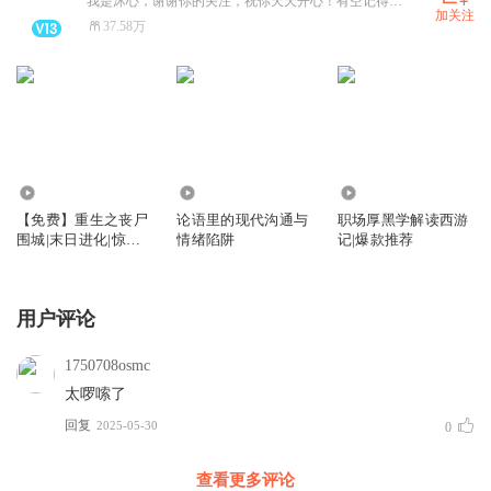
我是沐心，谢谢你的关注，祝你天天开心！有空记得来听我的书！
加关注
37.58万
11.95万
9434
7.61万
【免费】重生之丧尸
论语里的现代沟通与
职场厚黑学解读西游
围城|末日进化|惊险
情绪陷阱
记|爆款推荐
恐怖|末世求生
用户评论
1750708osmc
太啰嗦了
回复
2025-05-30
0
查看更多评论