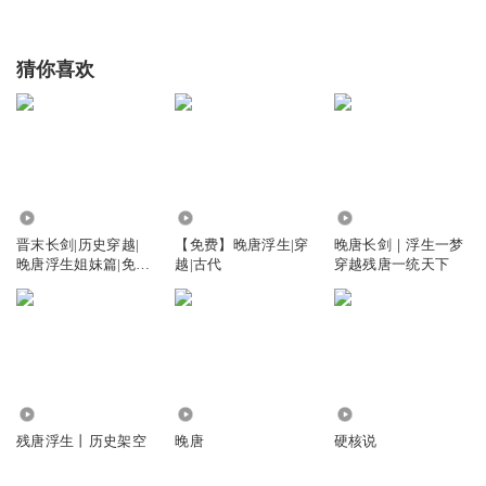
猜你喜欢
1.42万
6.21万
23.93万
晋末长剑|历史穿越|
【免费】晚唐浮生|穿
晚唐长剑｜浮生一梦
晚唐浮生姐妹篇|免费
越|古代
穿越残唐一统天下
精品
2.66万
66.00万
1.03亿
残唐浮生丨历史架空
晚唐
硬核说