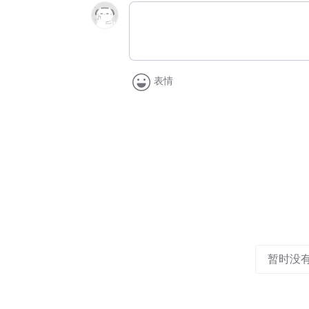
表情
暂时没