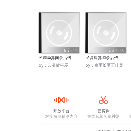
2415
42.1万
民调局异闻录后传
民调局异闻录后传
by：
云雾故事屋
by：
秦雨长夏王佳昊
开放平台
云剪辑
对接海量精彩内容
在线音频剪辑神器