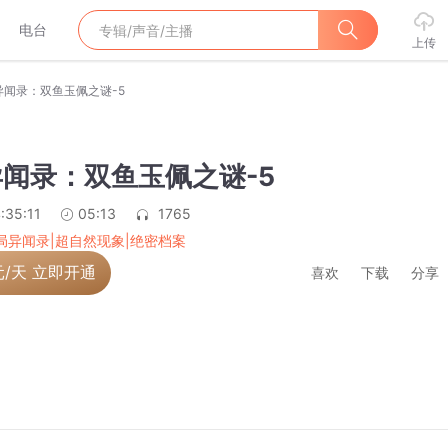
电台
上传
局异闻录：双鱼玉佩之谜-5
异闻录：双鱼玉佩之谜-5
:35:11
05:13
1765
9局异闻录|超自然现象|绝密档案
元/天 立即开通
喜欢
下载
分享