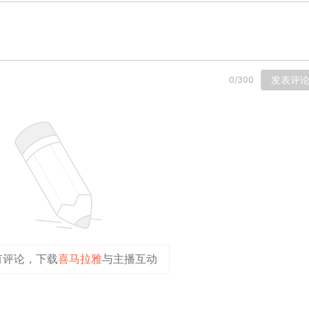
发表评
0
/
300
有评论，下载
喜马拉雅
与主播互动