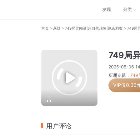
发现
分类
>
>
>
首页
悬疑
749局异闻录|超自然现象|绝密档案
749
749局
2025-05-06 14
所属专辑：
74
VIP仅
0.36
用户评论