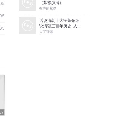
（紫襟演播）
05
有声的紫襟
05
话说清朝丨大宇茶馆细
说清朝三百年历史|从努
05
尔哈赤到末代皇帝溥仪|
大宇茶馆
康熙雍正乾隆
9万