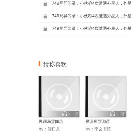
猜你喜欢
41.5万
2.9万
民调局异闻录
民调局异闻录
by：
智日月
by：
李玄书馆