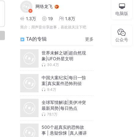
网络龙飞
电脑版
1.3万
19
1.8万
简介：
用声音分享故事，喜欢就关注下吧
论
TA的专辑
更多
公众号
世界未解之谜|超自然现
象|UFO外星文明
30.4万
中国大案纪实|每日一惊
案|真实案件恐怖刑侦
9.4万
全球军情解读|美伊冲突
最新局势|每日热点
78.1万
500个超真实的恐怖故
事 | 悬疑惊悚 |真人播讲