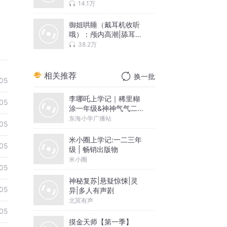
14.1万
御姐哄睡（戴耳机收听
哦）：颅内高潮|舔耳精
神按摩
38.2万
相关推荐
换一批
05
李哪吒上学记｜稀里糊
05
涂一年级&神神气气二年
级
东海小学广播站
05
米小圈上学记:一二三年
05
级 | 畅销出版物
米小圈
05
神秘复苏|悬疑惊悚|灵
05
异|多人有声剧
北冥有声
05
摸金天师【第一季】