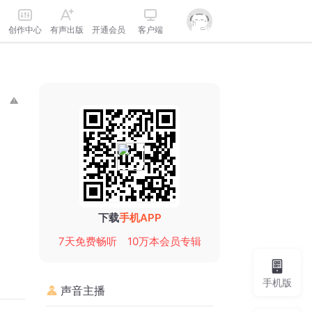
创作中心
有声出版
开通会员
客户端
下载
手机APP
7天免费畅听
10万本会员专辑
手机版
声音主播