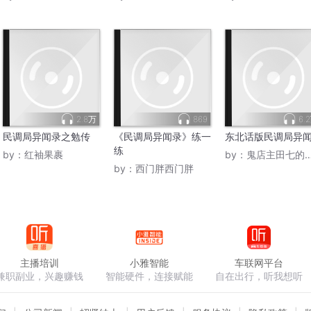
2.8万
869
6.
民调局异闻录之勉传
《民调局异闻录》练一
东北话版民调局异
练
by：
红袖果裹
by：
鬼店主田七的爸爸
by：
西门胖西门胖
主播培训
小雅智能
车联网平台
兼职副业，兴趣赚钱
智能硬件，连接赋能
自在出行，听我想听