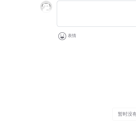
表情
暂时没