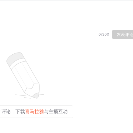
发表评
0
/
300
有评论，下载
喜马拉雅
与主播互动