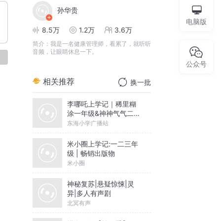
孙华贵
电脑版
8.5万
1.2万
3.6万
简介：
我是一名健康管理师，看累了，就听听
音频，让眼睛休息一下。
论
公众号
相关推荐
换一批
李哪吒上学记｜稀里糊
涂一年级&神神气气二年
级
东海小学广播站
米小圈上学记:一二三年
级 | 畅销出版物
米小圈
神秘复苏|悬疑惊悚|灵
异|多人有声剧
北冥有声