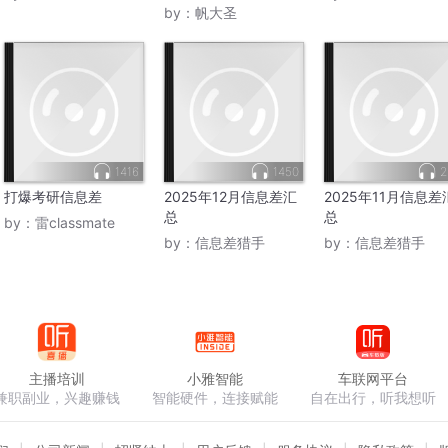
by：
帆大圣
1416
1450
2
打爆考研信息差
2025年12月信息差汇
2025年11月信息差
总
总
by：
雷classmate
by：
信息差猎手
by：
信息差猎手
主播培训
小雅智能
车联网平台
兼职副业，兴趣赚钱
智能硬件，连接赋能
自在出行，听我想听