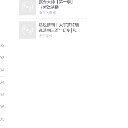
摸金天师【第一季】
（紫襟演播）
有声的紫襟
话说清朝丨大宇茶馆细
说清朝三百年历史|从努
尔哈赤到末代皇帝溥仪|
大宇茶馆
康熙雍正乾隆
03
03
04
04
04
05
05