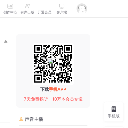
创作中心
有声出版
开通会员
客户端
下载
手机APP
7天免费畅听
10万本会员专辑
手机版
声音主播