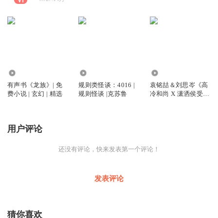
11.13万
10.86万
1.34万
有声书《龙族》| 免
规则类怪谈：4016 |
袁铭喆＆刘思岑《高
费小说 | 玄幻 | 精选
规则怪谈 |克苏鲁
冷和尚 X 潇洒侯受》
古风| 强强 | 精选
用户评论
还没有评论，快来发表第一个评论！
发表评论
猜你喜欢