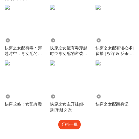
2945
1.33万
403
快穿之女配有毒：穿
快穿之女配有毒穿越
快穿之女配有读心术|
越时空，毒女配的逆
时空毒女配的逆袭之
多播 | 权谋 & 反杀 |
袭之路
路 | 幻想言情 | 免费 |
一场骗泪成真的江山
快穿
局
214.44万
141.06万
51.58万
快穿攻略：女配有毒
快穿之女主开挂|多
快穿之女配翻身记
播|穿越女强
换一批