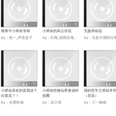
1030
42.8万
1.
骑青牛小师叔专辑
小师叔的风云传说
无敌师叔祖
by：
执一_声音盒子
by：
幻海_祝我生地会考BB
by：
文抄大佬的日
4.6万
7826
29
小师叔喜欢的是我这个
小师叔把修仙界卷成科
我的哲学之师叔本
白莲花？！
技圈
（尼采）
by：
水墨聆倾
by：
忒小浪
by：
三一棱镜