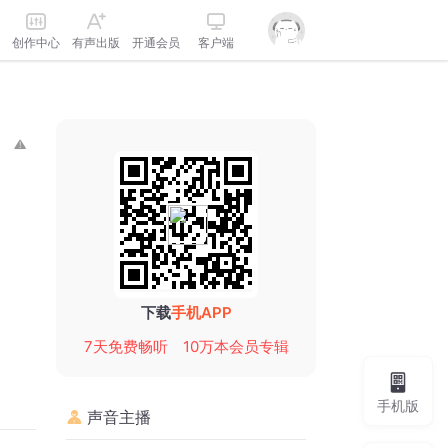
创作中心
有声出版
开通会员
客户端
下载
手机APP
7天免费畅听
10万本会员专辑
手机版
声音主播