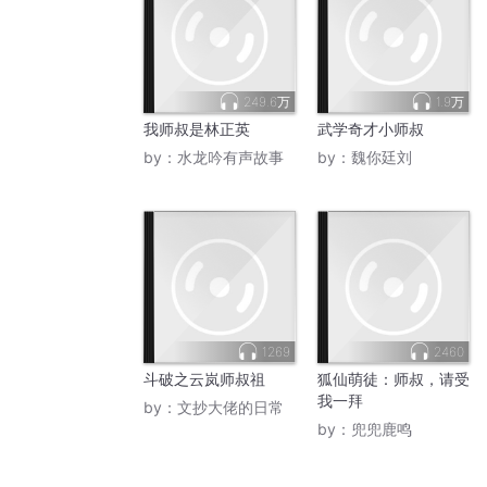
249.6万
1.9万
我师叔是林正英
武学奇才小师叔
by：
水龙吟有声故事
by：
魏你廷刘
1269
2460
斗破之云岚师叔祖
狐仙萌徒：师叔，请受
我一拜
by：
文抄大佬的日常
by：
兜兜鹿鸣