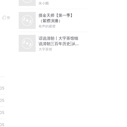
米小圈
摸金天师【第一季】
赞
（紫襟演播）
有声的紫襟
话说清朝丨大宇茶馆细
说清朝三百年历史|从努
尔哈赤到末代皇帝溥仪|
大宇茶馆
康熙雍正乾隆
05
05
05
05