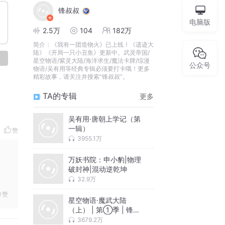
锋叔叔
电脑版
2.5万
104
182万
简介：
《我有一团造物火》已上线！《遗迹大
陆》《开局一只小丑鱼》更新中。武灵帝国/
论
星空物语/紫灵大陆/海洋求生/魔法卡牌/综漫
公众号
物语/吴有用等经典专辑必须要打卡哦！更多
精彩故事，请关注并搜索“锋叔叔”。
TA的专辑
更多
吴有用·唐朝上学记（第
一辑）
赞
3955.1万
万妖书院：申小豹|物理
破封神|混动逆乾坤
32.9万
赞
星空物语·魔武大陆
（上） | 第①季 | 锋叔
叔
3679.2万