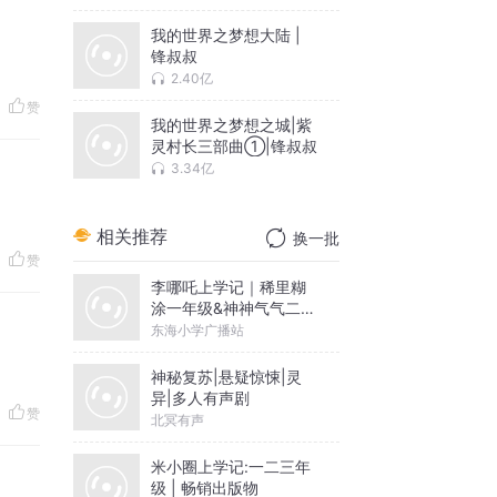
我的世界之梦想大陆 |
锋叔叔
2.40亿
赞
我的世界之梦想之城|紫
灵村长三部曲①|锋叔叔
3.34亿
相关推荐
换一批
赞
李哪吒上学记｜稀里糊
涂一年级&神神气气二年
级
东海小学广播站
神秘复苏|悬疑惊悚|灵
异|多人有声剧
赞
北冥有声
米小圈上学记:一二三年
级 | 畅销出版物