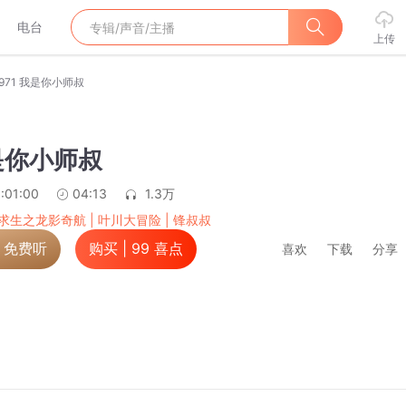
电台
上传
971 我是你小师叔
我是你小师叔
:01:00
04:13
1.3万
求生之龙影奇航 | 叶川大冒险 | 锋叔叔
，免费听
购买 |
99
喜点
喜欢
下载
分享