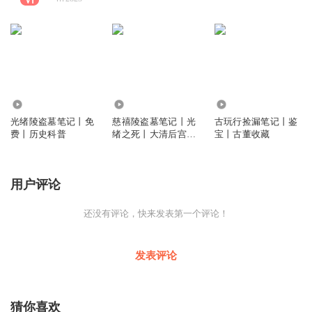
6912
1.00万
3.15万
光绪陵盗墓笔记丨免
慈禧陵盗墓笔记丨光
古玩行捡漏笔记丨鉴
费丨历史科普
绪之死丨大清后宫秘
宝丨古董收藏
闻丨十大谜案
用户评论
还没有评论，快来发表第一个评论！
发表评论
猜你喜欢