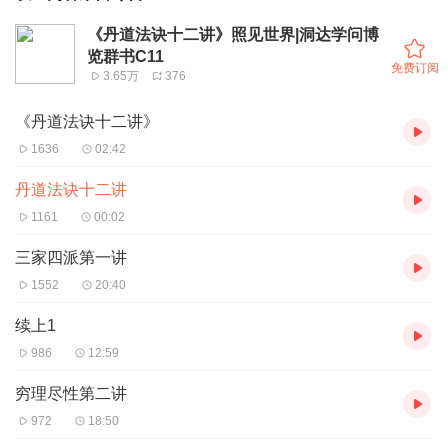
《丹道法诀十二讲》照见世界|洞达学问博
览群书C11
免费订阅
3.65万
376
《丹道法诀十二讲》
1636
02:42
丹道法诀十二讲
1161
00:02
三家四派第一讲
1552
20:40
续上1
986
12:59
穷理尽性第二讲
972
18:50