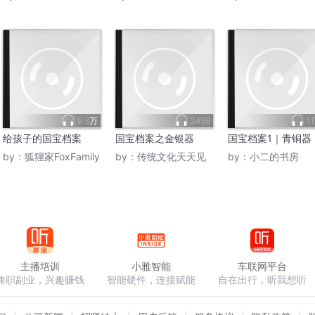
9.3万
2439
1.
给孩子的国宝档案
国宝档案之金银器
国宝档案1｜青铜器
by：
狐狸家FoxFamily
by：
传统文化天天见
by：
小二的书房
主播培训
小雅智能
车联网平台
兼职副业，兴趣赚钱
智能硬件，连接赋能
自在出行，听我想听