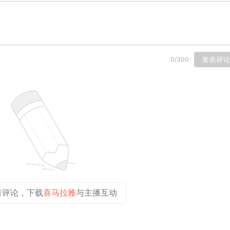
发表评
0
/
300
有评论，下载
喜马拉雅
与主播互动