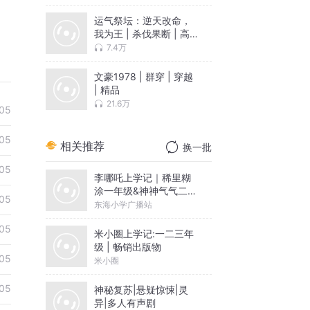
运气祭坛：逆天改命，
我为王 | 杀伐果断 | 高
武 | 免费有声小说
7.4万
文豪1978 | 群穿 | 穿越
| 精品
21.6万
05
05
相关推荐
换一批
05
李哪吒上学记｜稀里糊
涂一年级&神神气气二年
05
级
东海小学广播站
05
米小圈上学记:一二三年
级 | 畅销出版物
05
米小圈
05
神秘复苏|悬疑惊悚|灵
异|多人有声剧