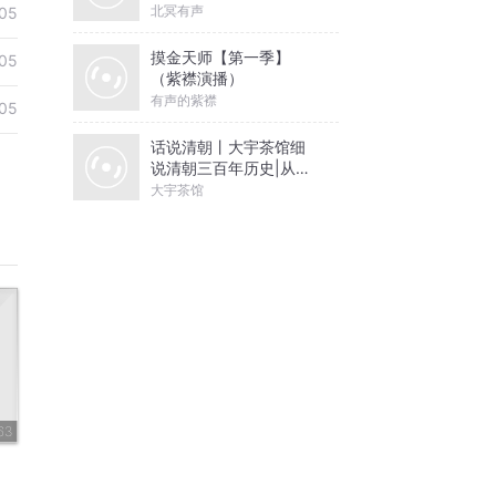
北冥有声
05
摸金天师【第一季】
05
（紫襟演播）
有声的紫襟
05
话说清朝丨大宇茶馆细
说清朝三百年历史|从努
尔哈赤到末代皇帝溥仪|
大宇茶馆
康熙雍正乾隆
63