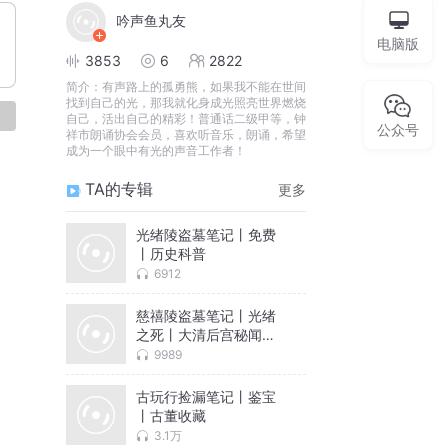
吟声鱼丸友
电脑版
3853
6
2822
简介：
有声路上的孤勇熊，如果我不能在世间
找到自己的光，那我就化身成光照亮世界燃烧
论
自己，活出自己的精彩！普通话二级甲等，钟
公众号
祥市朗诵协会会员，喜欢听音乐，朗诵，希望
成为一个眼中有光的声音工作者！
TA的专辑
更多
光绪陵盗墓笔记丨免费
丨历史科普
6912
慈禧陵盗墓笔记丨光绪
之死丨大清后宫秘闻丨
十大谜案
9989
古玩行捡漏笔记丨鉴宝
丨古董收藏
3.1万