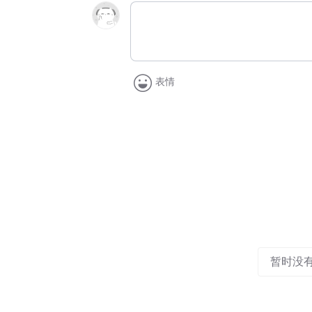
表情
暂时没