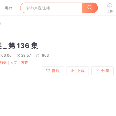
电台
上传
集
_ 第 136 集
:06:00
29:57
903
档案｜人文｜古物
喜欢
下载
分享