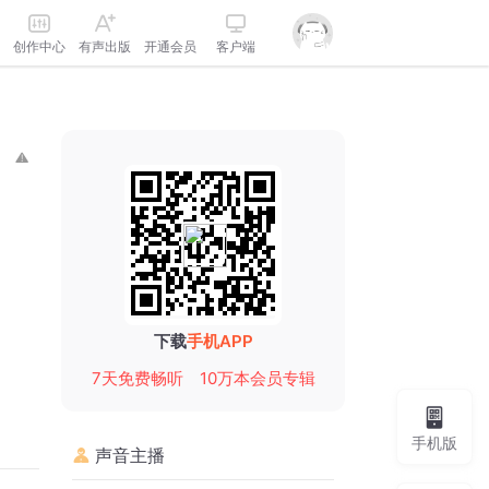
创作中心
有声出版
开通会员
客户端
下载
手机APP
7天免费畅听
10万本会员专辑
手机版
声音主播