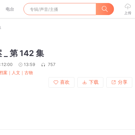
电台
上传
集
_ 第 142 集
:12:00
13:59
757
档案｜人文｜古物
喜欢
下载
分享