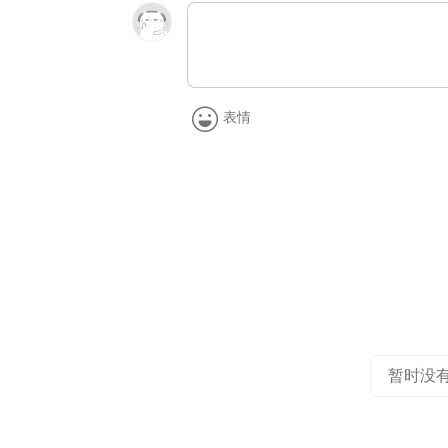
表情
暂时没