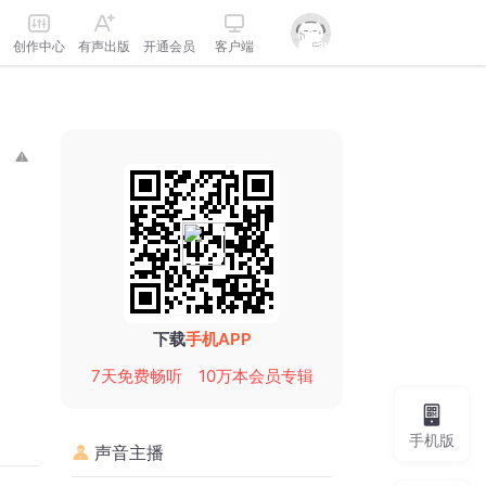
创作中心
有声出版
开通会员
客户端
下载
手机APP
7天免费畅听
10万本会员专辑
手机版
声音主播