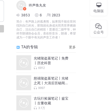
吟声鱼丸友
电脑版
3853
6
2823
简介：
有声路上的孤勇熊，如果我不能在世间
找到自己的光，那我就化身成光照亮世界燃烧
论
自己，活出自己的精彩！普通话二级甲等，钟
公众号
祥市朗诵协会会员，喜欢听音乐，朗诵，希望
成为一个眼中有光的声音工作者！
TA的专辑
更多
光绪陵盗墓笔记丨免费
丨历史科普
6912
慈禧陵盗墓笔记丨光绪
之死丨大清后宫秘闻丨
十大谜案
9997
古玩行捡漏笔记丨鉴宝
丨古董收藏
3.1万