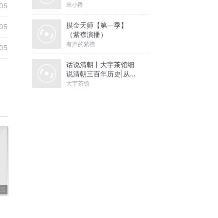
米小圈
05
摸金天师【第一季】
05
（紫襟演播）
有声的紫襟
05
话说清朝丨大宇茶馆细
说清朝三百年历史|从努
尔哈赤到末代皇帝溥仪|
大宇茶馆
康熙雍正乾隆
65