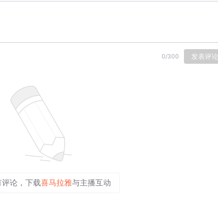
发表评
0
/
300
有评论，下载
喜马拉雅
与主播互动