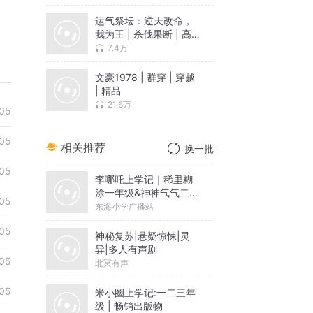
运气祭坛：逆天改命，
我为王 | 杀伐果断 | 高
武 | 免费有声小说
7.4万
文豪1978 | 群穿 | 穿越
| 精品
21.6万
05
05
相关推荐
换一批
05
李哪吒上学记｜稀里糊
涂一年级&神神气气二年
05
级
东海小学广播站
05
神秘复苏|悬疑惊悚|灵
异|多人有声剧
05
北冥有声
05
米小圈上学记:一二三年
级 | 畅销出版物