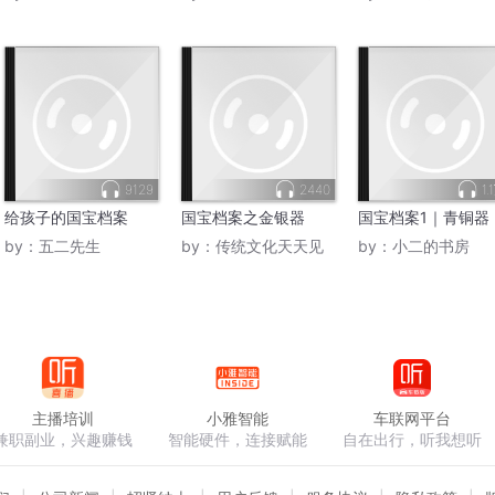
9129
2440
1.
给孩子的国宝档案
国宝档案之金银器
国宝档案1｜青铜器
by：
五二先生
by：
传统文化天天见
by：
小二的书房
主播培训
小雅智能
车联网平台
兼职副业，兴趣赚钱
智能硬件，连接赋能
自在出行，听我想听