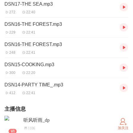
DSN17-THE SEA.mp3
272
22:40
DSN16-THE FOREST.mp3
229
22:41
DSN16-THE FOREST.mp3
248
22:41
DSN15-COOKING.mp3
300
22:20
DSN14-PARTY TIME_.mp3
412
22:41
主播信息
听风听雨_dp
加关注
1106