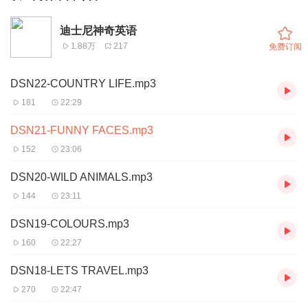
迪士尼神奇英语
1.88万
217
免费订阅
DSN22-COUNTRY LIFE.mp3
181
22:29
DSN21-FUNNY FACES.mp3
152
23:06
DSN20-WILD ANIMALS.mp3
144
23:11
DSN19-COLOURS.mp3
160
22:27
DSN18-LETS TRAVEL.mp3
270
22:47