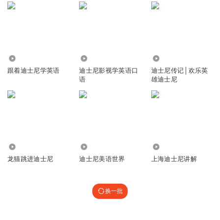
1065
1455
595
跟着迪士尼学英语
迪士尼影视学英语口
迪士尼传记│欢乐英
语
雄迪士尼
72.09万
2484
1002
龙猫跳进迪士尼
迪士尼美语世界
上海迪士尼讲解
换一批