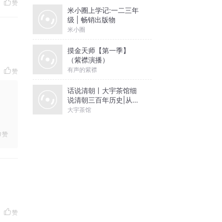
赞
米小圈上学记:一二三年
级 | 畅销出版物
米小圈
摸金天师【第一季】
（紫襟演播）
有声的紫襟
赞
话说清朝丨大宇茶馆细
说清朝三百年历史|从努
尔哈赤到末代皇帝溥仪|
大宇茶馆
康熙雍正乾隆
赞
赞