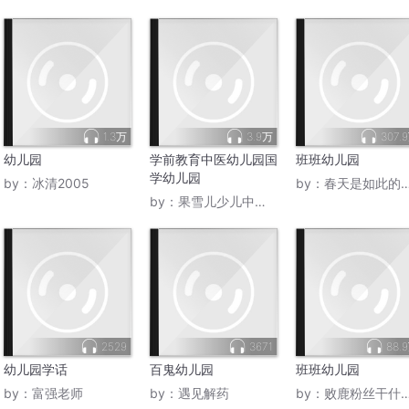
1.3万
3.9万
307.
幼儿园
学前教育中医幼儿园国
班班幼儿园
学幼儿园
by：
冰清2005
by：
春天是如此的美丽
by：
果雪儿少儿中医启蒙
2529
3671
88.
幼儿园学话
百鬼幼儿园
班班幼儿园
by：
富强老师
by：
遇见解药
by：
败鹿粉丝干什么吃的