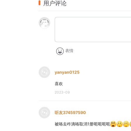
慢慢爬上小楼梯。
用户评论
耐心等，
不推挤，
 
一个一个轮流玩。
坐稳脚放好，慢慢滑下去， 
滑滑梯真有趣。
要等前面一个小朋友离开滑梯了，后面的小
表情
长长的滑梯，
像大象鼻子。
小朋友们都来排队。
yanyan0125
小手要扶好，
一步一步走，
喜欢
慢慢爬上小楼梯。
2023-09
耐心等， 
不推挤，
一个一个轮流玩。
坐稳脚放好，慢慢滑下去， 
听友374597590
滑滑梯真有趣。
被咯去咋滴咯取消1册呃呃呃呃