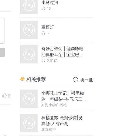
小马过河
16
宝莲灯
6
奇妙古诗词 | 诵读吟唱
论
经典磨耳朵 | 宝宝巴士
国学
2.51亿
相关推荐
换一批
李哪吒上学记｜稀里糊
赞
涂一年级&神神气气二年
级
东海小学广播站
神秘复苏|悬疑惊悚|灵
异|多人有声剧
北冥有声