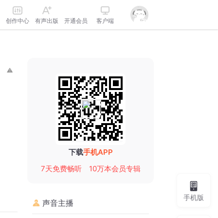
创作中心
有声出版
开通会员
客户端
下载
手机APP
7天免费畅听
10万本会员专辑
手机版
声音主播