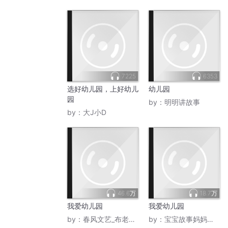
7225
6353
选好幼儿园，上好幼儿
幼儿园
园
by：
明明讲故事
by：
大J小D
46.6万
18.7万
我爱幼儿园
我爱幼儿园
by：
春风文艺_布老虎听书
by：
宝宝故事妈妈来陪读