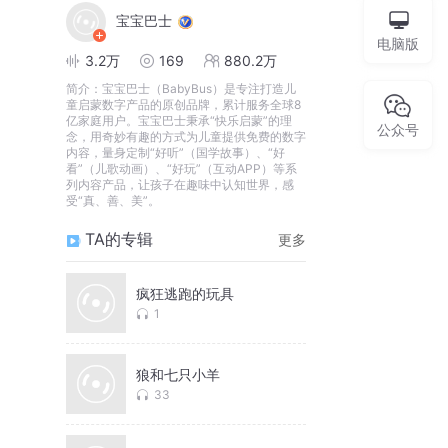
宝宝巴士
电脑版
3.2万
169
880.2万
简介：
宝宝巴士（BabyBus）是专注打造儿
童启蒙数字产品的原创品牌，累计服务全球8
亿家庭用户。宝宝巴士秉承“快乐启蒙”的理
公众号
念，用奇妙有趣的方式为儿童提供免费的数字
内容，量身定制“好听”（国学故事）、“好
看”（儿歌动画）、“好玩”（互动APP）等系
列内容产品，让孩子在趣味中认知世界，感
受“真、善、美”。
TA的专辑
更多
疯狂逃跑的玩具
1
狼和七只小羊
33