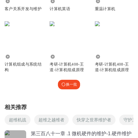
2.38万
2.39万
2562
客户关系开发与维护
计算机英语
重温计算机
1288
2.42万
641
计算机组成与系统结
考研-计算机408-王
考研-计算机408-王
构
道-计算机组成原理
道-计算机组成原理
换一批
相关推荐
超维机战
超维之越维者
快穿之世界维护者
守护三
第三百八十一章 .1 微机硬件的维护-1.硬件维护