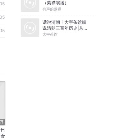
（紫襟演播）
05
有声的紫襟
05
话说清朝丨大宇茶馆细
说清朝三百年历史|从努
05
尔哈赤到末代皇帝溥仪|
大宇茶馆
康熙雍正乾隆
3万
爱日
进食