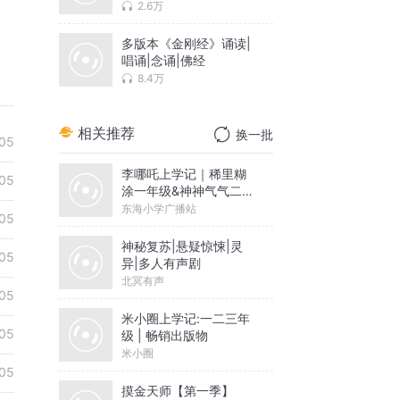
代表作，与弗洛伊德
2.6万
《梦的解析》齐名的心
理学巨著
多版本《金刚经》诵读|
唱诵|念诵|佛经
8.4万
相关推荐
换一批
05
李哪吒上学记｜稀里糊
05
涂一年级&神神气气二年
级
东海小学广播站
05
神秘复苏|悬疑惊悚|灵
05
异|多人有声剧
北冥有声
05
米小圈上学记:一二三年
05
级 | 畅销出版物
米小圈
05
摸金天师【第一季】