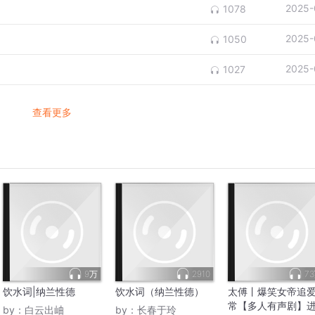
2025-
1078
2025-
1050
2025-
1027
查看更多
9万
2910
7
饮水词|纳兰性德
饮水词（纳兰性德）
太傅丨爆笑女帝追
常【多人有声剧】
by：
白云出岫
by：
长春于玲