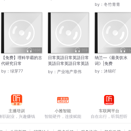
饮水需注意
by：
冬竹青青
1696
359
13
【免费】理科学霸的古
日常英語日常英語日常
纳兰—《最美饮水
代研究日常
英語日常英語日常英語
词》|免费
日常英語‘
by：
绿芽77
by：
沐锦吖
by：
产业地产章伟
主播培训
小雅智能
车联网平台
兼职副业，兴趣赚钱
智能硬件，连接赋能
自在出行，听我想听