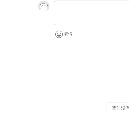
表情
暂时没