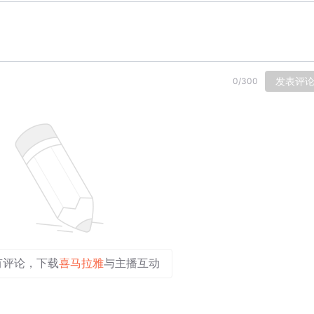
发表评
0
/
300
有评论，下载
喜马拉雅
与主播互动