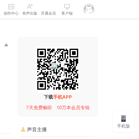
创作中心
有声出版
开通会员
客户端
下载
手机APP
7天免费畅听
10万本会员专辑
手机版
声音主播