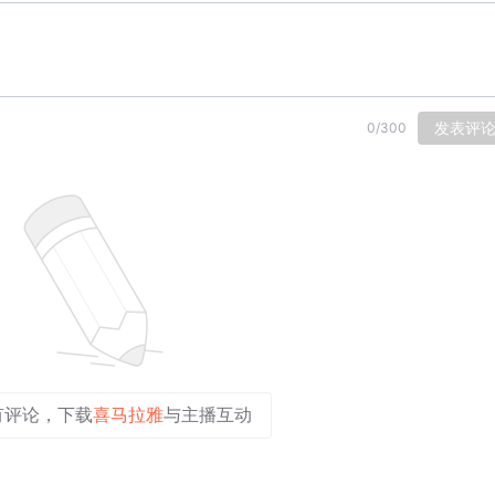
发表评
0
/
300
有评论，下载
喜马拉雅
与主播互动