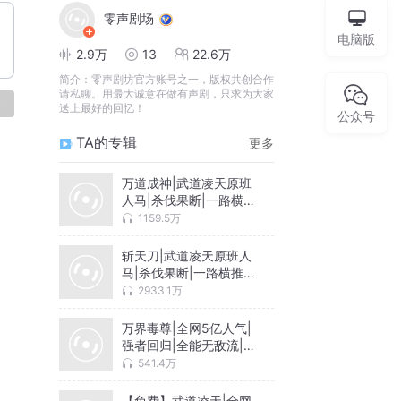
零声剧场
电脑版
2.9万
13
22.6万
简介：
零声剧坊官方账号之一，版权共创合作
请私聊。用最大诚意在做有声剧，只求为大家
论
送上最好的回忆！
公众号
TA的专辑
更多
万道成神|武道凌天原班
人马|杀伐果断|一路横
推|热血爽文
1159.5万
斩天刀|武道凌天原班人
马|杀伐果断|一路横推|
热血爽文
2933.1万
万界毒尊|全网5亿人气|
强者回归|全能无敌流|多
人有声剧
541.4万
【免费】武道凌天|全网