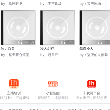
免费
推|热血爽文
横推|热血爽文
by：
酷匠听书
by：
零声剧场
by：
零声剧场
244.3万
8797
112.
凌天战尊
凌天剑神
战血凌天
by：
每天开心笑闹
by：
断章汪
by：
盗版的火麒麟
主播培训
小雅智能
车联网平台
兼职副业，兴趣赚钱
智能硬件，连接赋能
自在出行，听我想听