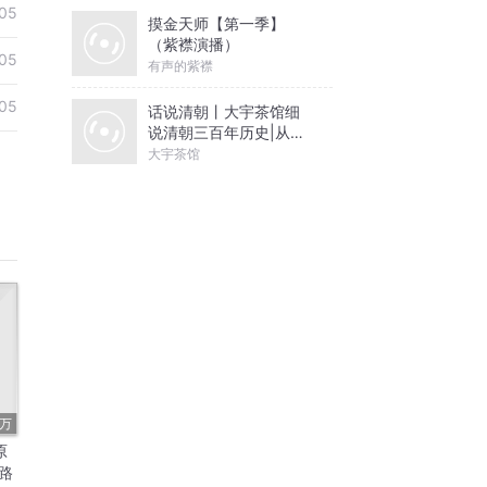
05
摸金天师【第一季】
（紫襟演播）
05
有声的紫襟
05
话说清朝丨大宇茶馆细
说清朝三百年历史|从努
尔哈赤到末代皇帝溥仪|
大宇茶馆
康熙雍正乾隆
5万
原
路