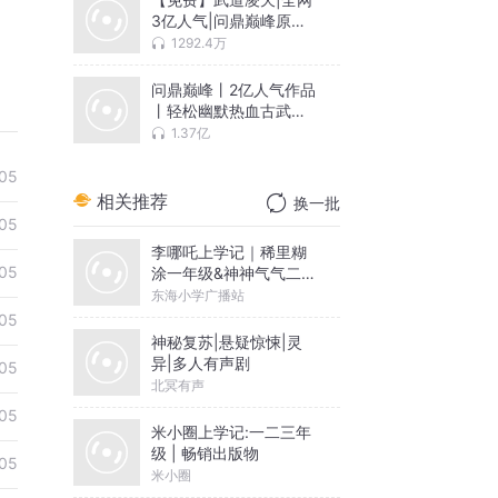
3亿人气|问鼎巅峰原班
人马
1292.4万
问鼎巅峰丨2亿人气作品
丨轻松幽默热血古武玄
幻爽文
1.37亿
05
相关推荐
换一批
05
李哪吒上学记｜稀里糊
05
涂一年级&神神气气二年
级
东海小学广播站
05
神秘复苏|悬疑惊悚|灵
异|多人有声剧
05
北冥有声
05
米小圈上学记:一二三年
级 | 畅销出版物
05
米小圈