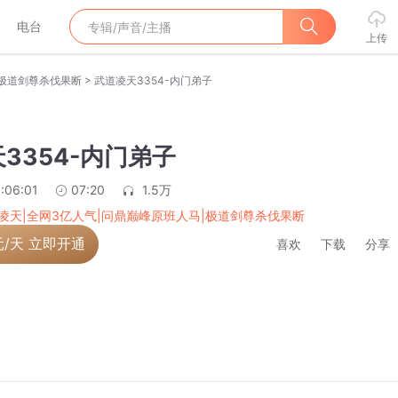
电台
上传
>
|极道剑尊杀伐果断
武道凌天3354-内门弟子
3354-内门弟子
:06:01
07:20
1.5万
凌天|全网3亿人气|问鼎巅峰原班人马|极道剑尊杀伐果断
元/天 立即开通
喜欢
下载
分享