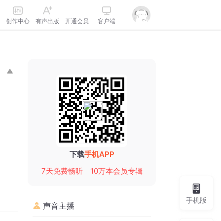
创作中心
有声出版
开通会员
客户端
下载
手机APP
7天免费畅听
10万本会员专辑
手机版
声音主播