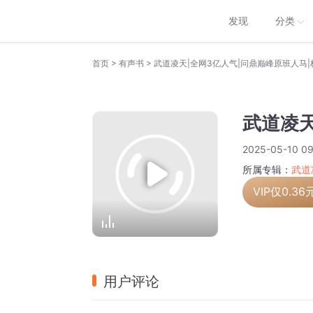
发现
分类
>
>
首页
有声书
武道凌天|全网3亿人气|问鼎巅峰原班人马
武道凌天
2025-05-10 09
所属专辑：
武道
VIP仅
0.36
用户评论