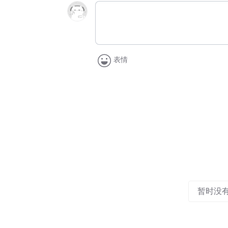
表情
暂时没