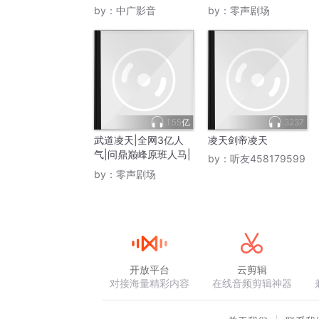
丨武道凌天
班人马
by：
中广影音
by：
零声剧场
1.55亿
3237
武道凌天|全网3亿人
凌天剑帝凌天
气|问鼎巅峰原班人马|
by：
听友458179599
极道剑尊杀伐果断
by：
零声剧场
开放平台
云剪辑
对接海量精彩内容
在线音频剪辑神器