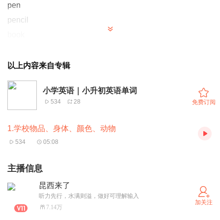
pen
pencil
book
ruler
newspaper
以上内容来自专辑
pencil-case
小学英语｜小升初英语单词
comic book
534
28
免费订阅
postcard
bag
1.学校物品、身体、颜色、动物
schoolbag
534
05:08
eraser
crayon
主播信息
sharpener
昆西来了
story-book
听力先行，水满则溢，做好可理解输入
加关注
7.14万
notebook