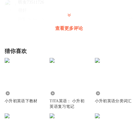
arm
听友73511726
很好
hand
回复
2018-07-20
1
finger
查看更多评论
leg
tail
猜你喜欢
3. colours
red
blue
yellow
green
2457
1747
1.19万
white
小升初英语下教材
TITA英语： 小升初
小升初英语分类词汇
英语复习笔记
black
pink
purple