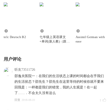
Chinese book
English book
math book
magazine
381
1617
3187
dictionary
telc Deutsch B2
七年级上英语课文
Assimil German with
+单词(新人教)（跟读
ease
2.body
版）
foot
用户评论
head
face
听友73511726
hair
邵逸夫医院一：在我们的生活状态上课的时间都会在乎我们
的生活状态？邵先生？邵先生在这里等待的时候你就不要来
nose
回我是：一样都是我们的错觉，我的人生观是！在一起
mouth
了……．不会太久没有这么
eye
回复
2018-08-01
1
ear