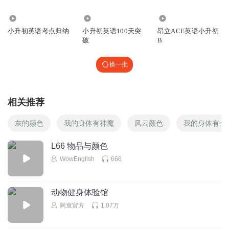
brown
orange
4519
7906
73.99万
小升初英语考点归纳
小升初英语100天突
昂立ACE英语小升初
破
B
4.animals
cat
换一批
dog
pig
相关推荐
duck
rabbit
灰的颜色
我的身体有神魔
风云颜色
我的身体有个
horse
L66 物品与颜色
elephant
WowEnglish
666
ant
fish
动物健身体验馆
bird
阿衰官方
1.07万
eagle
beaver