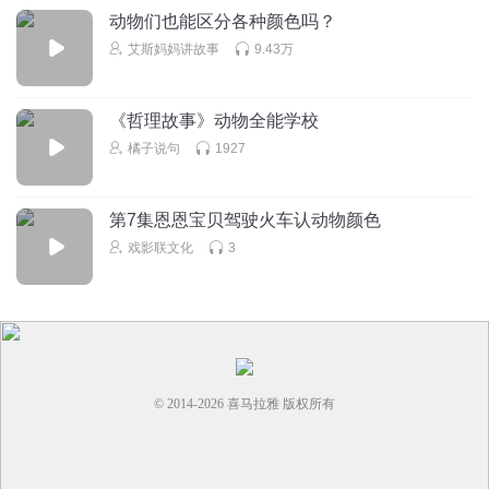
动物们也能区分各种颜色吗？
snake
艾斯妈妈讲故事
9.43万
mouse
squirrel
《哲理故事》动物全能学校
kangaroo
橘子说句
1927
monkey
panda
第7集恩恩宝贝驾驶火车认动物颜色
bear
戏影联文化
3
lion
tiger
fox
zebra
deer
© 2014-
2026
喜马拉雅 版权所有
giraffe
goose
hen