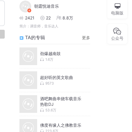
朝霆悦迪音乐
电脑版
2421
22
8.8万
简介：
调音师，音乐达人
论
TA的专辑
更多
公众号
劲爆越南鼓
1.6万
超好听的英文歌曲
9573
酒吧舞曲串烧车载音乐
热歌DJ
53.6万
佛度有缘人之佛教音乐
223.6万