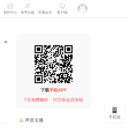
创作中心
有声出版
开通会员
客户端
下载
手机APP
7天免费畅听
10万本会员专辑
手机版
声音主播