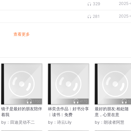
2025-
329
2025-
281
查看更多
1700
4170
5
镜子是最好的朋友陪伴
林奕含作品︳好书分享
最好的朋友:相处随
着我
︳读书︳免费
意，心里在意
by：
田迪灵动不二
by：
诗云Lily
by：
朗读者阿慧