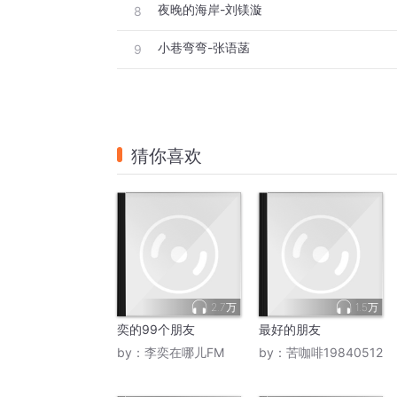
夜晚的海岸-刘镁漩
8
小巷弯弯-张语菡
9
猜你喜欢
2.7万
1.5万
奕的99个朋友
最好的朋友
by：
李奕在哪儿FM
by：
苦咖啡19840512