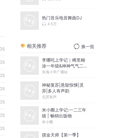
热门音乐电音舞曲DJ
4.5万
相关推荐
换一批
05
李哪吒上学记｜稀里糊
05
涂一年级&神神气气二年
级
东海小学广播站
05
神秘复苏|悬疑惊悚|灵
05
异|多人有声剧
北冥有声
05
米小圈上学记:一二三年
05
级 | 畅销出版物
米小圈
05
摸金天师【第一季】