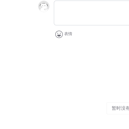
表情
暂时没