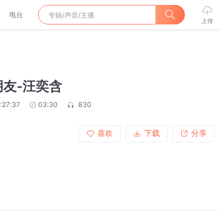
电台
上传
朋友-汪奕含
:27:37
03:30
830
喜欢
下载
分享