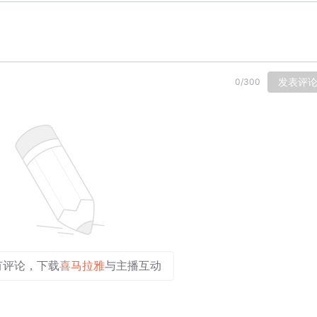
发表评
0
/
300
有评论，下载
喜马拉雅
与主播互动