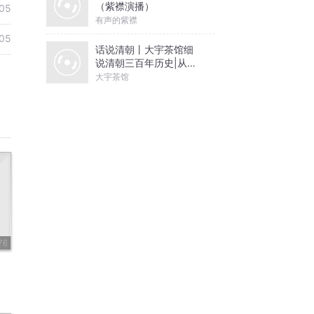
（紫襟演播）
05
有声的紫襟
05
话说清朝丨大宇茶馆细
说清朝三百年历史|从努
尔哈赤到末代皇帝溥仪|
大宇茶馆
康熙雍正乾隆
76