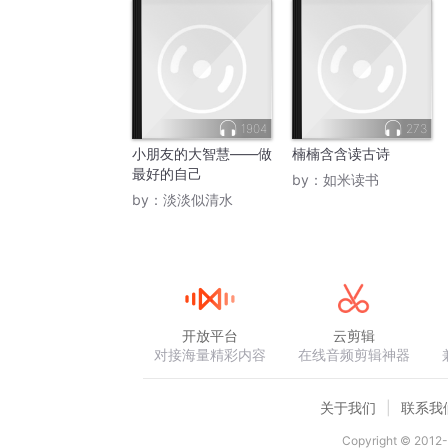
1904
273
小朋友的大智慧——做
楠楠含含读古诗
最好的自己
by：
如米读书
by：
淡淡似清水
开放平台
云剪辑
对接海量精彩内容
在线音频剪辑神器
关于我们
联系我
Copyright © 2012-