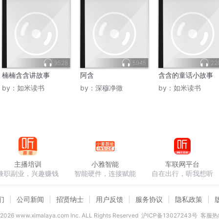
9528
5945
22
楠楠含含讲故事
阿含
含含的童话小故事
by：
如米读书
by：
深穆净徹
by：
如米读书
主播培训
小雅智能
车联网平台
兼职副业，兴趣赚钱
智能硬件，连接赋能
自在出行，听我想听
们
公司新闻
招贤纳士
用户反馈
服务协议
隐私政策
2026
www.ximalaya.com lnc. ALL Rights Reserved
沪ICP备13027243号
客服热线