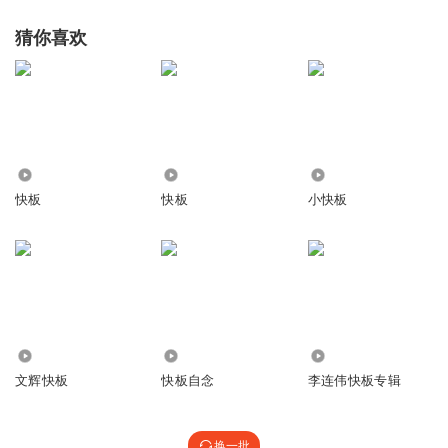
猜你喜欢
11.44万
6.30万
1.26万
快板
快板
小快板
7.88万
3232
5.03万
文辉快板
快板自念
李连伟快板专辑
换一批