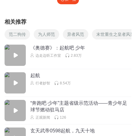
相关推荐
范二狗传
为人师范
异者风范
末世重生之皇者风范
《奥德赛》：起航吧 少年
边走边听工作室
2.83万
起航
行者妙智
8.54万
“奔跑吧·少年”主题省级示范活动——青少年足
球节燃动驻马店
正观新闻
126
玄天武帝0598起航，九天十地