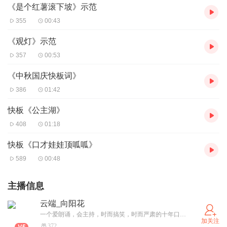
《是个红薯滚下坡》示范
355
00:43
《观灯》示范
357
00:53
《中秋国庆快板词》
386
01:42
快板《公主湖》
408
01:18
快板《口才娃娃顶呱呱》
589
00:48
主播信息
云端_向阳花
一个爱朗诵，会主持，时而搞笑，时而严肃的十年口才老师！
加关注
372