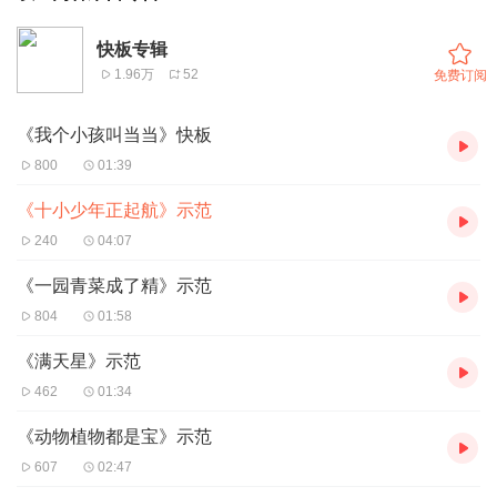
快板专辑
1.96万
52
免费订阅
《我个小孩叫当当》快板
800
01:39
《十小少年正起航》示范
240
04:07
《一园青菜成了精》示范
804
01:58
《满天星》示范
462
01:34
《动物植物都是宝》示范
607
02:47