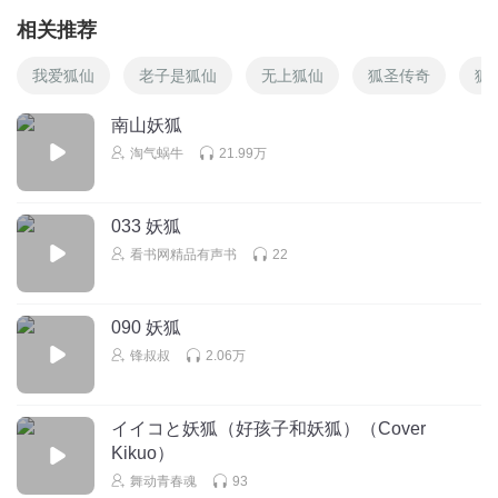
相关推荐
我爱狐仙
老子是狐仙
无上狐仙
狐圣传奇
狐
南山妖狐
淘气蜗牛
21.99万
033 妖狐
看书网精品有声书
22
090 妖狐
锋叔叔
2.06万
イイコと妖狐（好孩子和妖狐）（Cover
Kikuo）
舞动青春魂
93