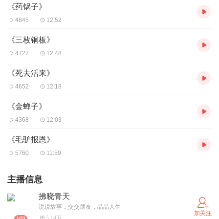
《药锅子》
4845
12:52
《三枚铜板》
4727
12:48
《死去活来》
4652
12:18
《金蝉子》
4368
12:03
《毛驴报恩》
5760
11:59
主播信息
拂晓青天
说说故事，交交朋友，品品人生
加关注
5.14万