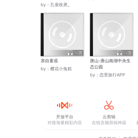
纪实 | 战场较量运筹帷
by：
孔雀收屏_
幄幕后秘密
1.9万
1.4万
亲自童谣
唐山-唐山南湖中央生
态公园
by：
樱花小兔糕
by：
恋景旅行APP
开放平台
云剪辑
对接海量精彩内容
在线音频剪辑神器