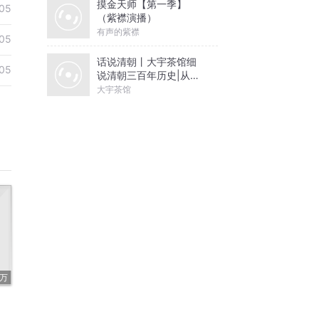
摸金天师【第一季】
05
（紫襟演播）
有声的紫襟
05
话说清朝丨大宇茶馆细
05
说清朝三百年历史|从努
尔哈赤到末代皇帝溥仪|
大宇茶馆
康熙雍正乾隆
1万