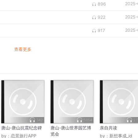
2025-
896
2025-
922
2025-
917
查看更多
342
5854
2.
唐山-唐山抗震纪念碑
唐山-唐山世界园艺博
亲自共读
览会
by：
恋景旅行APP
by：
新想事成_id