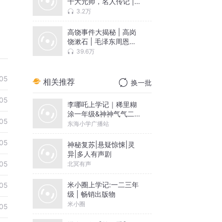
十大元帅，名人传记 |
新中国开国史 | 涵莫演
3.2万
播
高饶事件大揭秘 | 高岗
饶漱石 | 毛泽东周恩来
刘少奇陈云
39.6万
05
相关推荐
换一批
05
李哪吒上学记｜稀里糊
涂一年级&神神气气二年
05
级
东海小学广播站
05
神秘复苏|悬疑惊悚|灵
异|多人有声剧
05
北冥有声
米小圈上学记:一二三年
05
级 | 畅销出版物
米小圈
05