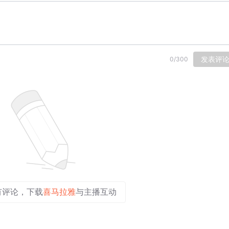
发表评
0
/
300
有评论，下载
喜马拉雅
与主播互动