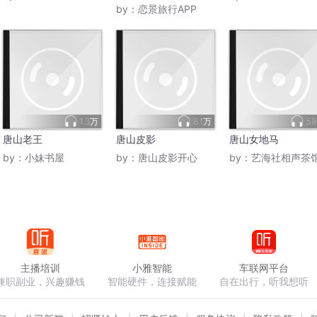
by：
恋景旅行APP
1.3万
8.1万
59
唐山老王
唐山皮影
唐山女地马
by：
小妹书屋
by：
唐山皮影开心
by：
艺海社相声茶
主播培训
小雅智能
车联网平台
兼职副业，兴趣赚钱
智能硬件，连接赋能
自在出行，听我想听