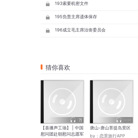
193索要机密文件
195负责主席遗体保存
196成立毛主席治丧委员会
猜你喜欢
1万
3098
【喜播声工场】 | 中国
唐山-唐山菩提岛景区
慰问团赴朝慰问志愿军
by：
恋景旅行APP