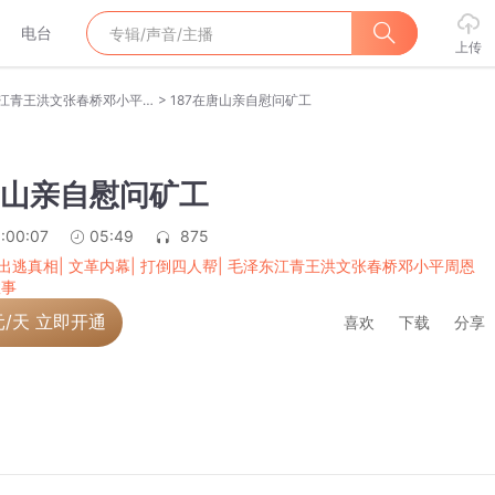
电台
上传
>
林彪出逃真相| 文革内幕| 打倒四人帮| 毛泽东江青王洪文张春桥邓小平周恩来 新中国历史故事
187在唐山亲自慰问矿工
唐山亲自慰问矿工
:00:07
05:49
875
出逃真相| 文革内幕| 打倒四人帮| 毛泽东江青王洪文张春桥邓小平周恩
故事
元/天 立即开通
喜欢
下载
分享