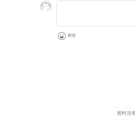
表情
暂时没