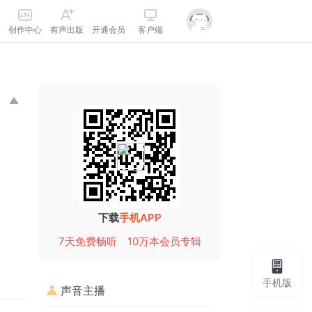
创作中心
有声出版
开通会员
客户端
下载
手机APP
7天免费畅听
10万本会员专辑
手机版
声音主播