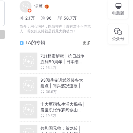
涵莫
电脑版
2.1万
96
58.7万
简介：
用心演绎，以情带声！没有君子不养艺
人，听友的支持就是我最大的动力！
论
公众号
TA的专辑
更多
731档案解密 | 抗日战争
胜利80周年 | 日本细菌
部队的罪恶
16.4万
93阅兵先进武器装备大
盘点 | 阅兵盛况速报 |
纪念抗日战争胜利80周
39.9万
年大阅兵
十大军阀私生活大揭秘 |
袁世凯张作霖阎锡山胡
宗南张宗昌
19.5万
共和国元帅：贺龙传 |