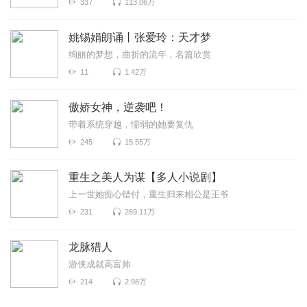
337
113.06万
姚锡娟朗诵丨张爱玲：天才梦
绚丽的梦想，曲折的流年，名篇欣赏
11
1.42万
傲娇女神，逆袭吧！
带着系统穿越，懦弱的她要复仇
245
15.55万
重生之美人为谋【多人小说剧】
上一世她痴心错付，重生归来相公是王爷
231
269.11万
龙脉猎人
游侠成就高富帅
214
2.98万