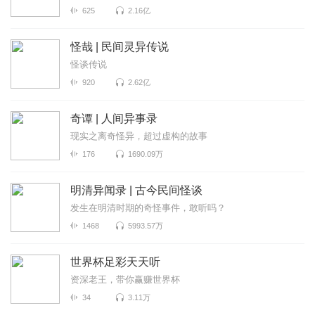
625
2.16亿
怪哉 | 民间灵异传说
怪谈传说
920
2.62亿
奇谭 | 人间异事录
现实之离奇怪异，超过虚构的故事
176
1690.09万
明清异闻录 | 古今民间怪谈
发生在明清时期的奇怪事件，敢听吗？
1468
5993.57万
世界杯足彩天天听
资深老王，带你赢赚世界杯
34
3.11万