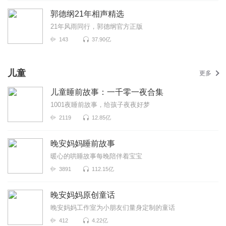
郭德纲21年相声精选
21年风雨同行，郭德纲官方正版
143
37.90亿
儿童
更多
儿童睡前故事：一千零一夜合集
1001夜睡前故事，给孩子夜夜好梦
2119
12.85亿
晚安妈妈睡前故事
暖心的哄睡故事每晚陪伴着宝宝
3891
112.15亿
晚安妈妈原创童话
晚安妈妈工作室为小朋友们量身定制的童话
412
4.22亿