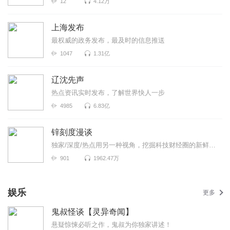
12
4.12万
上海发布
最权威的政务发布，最及时的信息推送
1047
1.31亿
辽沈先声
热点资讯实时发布，了解世界快人一步
4985
6.83亿
锌刻度漫谈
独家/深度/热点用另一种视角，挖掘科技财经圈的新鲜事！《锌刻度漫谈》是锌刻度与喜马拉雅联合出品...
901
1962.47万
娱乐
更多
鬼叔怪谈【灵异奇闻】
悬疑惊悚必听之作，鬼叔为你独家讲述！