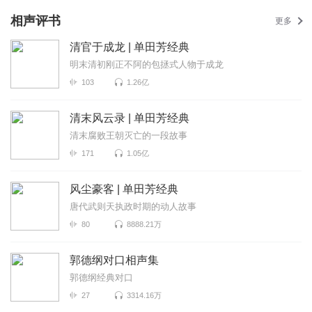
相声评书
更多
清官于成龙 | 单田芳经典
明末清初刚正不阿的包拯式人物于成龙
103
1.26亿
清末风云录 | 单田芳经典
清末腐败王朝灭亡的一段故事
171
1.05亿
风尘豪客 | 单田芳经典
唐代武则天执政时期的动人故事
80
8888.21万
郭德纲对口相声集
郭德纲经典对口
27
3314.16万