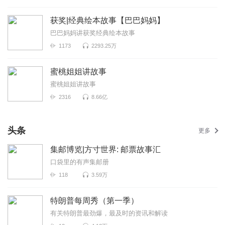
获奖|经典绘本故事【巴巴妈妈】
巴巴妈妈讲获奖经典绘本故事
1173
2293.25万
蜜桃姐姐讲故事
蜜桃姐姐讲故事
2316
8.66亿
头条
更多
集邮博览|方寸世界: 邮票故事汇
口袋里的有声集邮册
118
3.59万
特朗普每周秀（第一季）
有关特朗普最劲爆，最及时的资讯和解读