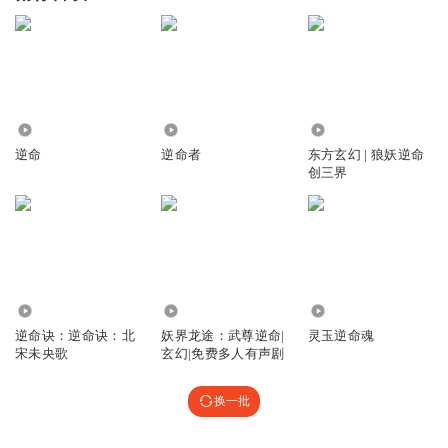
6509
1306
2.94万
逆命
逆命者
东方玄幻 | 狼妖逆命
创三界
3175
3.12万
3.08万
逆命诀：逆命诀：北
妖界龙途：武尊逆命|
灵玉逆命魂
宋未央歌
玄幻|免费多人有声剧
换一批