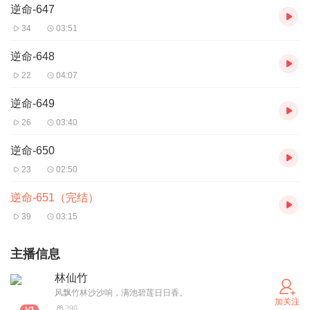
逆命-647
34
03:51
逆命-648
22
04:07
逆命-649
26
03:40
逆命-650
23
02:50
逆命-651（完结）
39
03:15
主播信息
林仙竹
风飘竹林沙沙响，满池碧莲日日香。
加关注
290