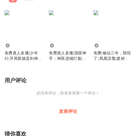
3.22万
2.77万
3.16万
免费真人多播|少年
免费真人多播|国医神
免费|修仙三年，我悟
行|开局新娘是剑神|
手：神医进城打脸|都
了 |凤凰涅槃|废材逆
传统武侠
市异能爽文
袭|修仙
用户评论
还没有评论，快来发表第一个评论！
发表评论
猜你喜欢