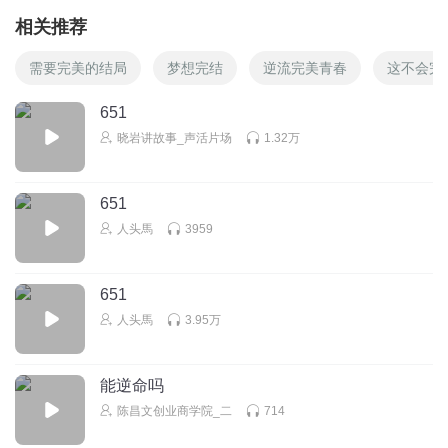
相关推荐
需要完美的结局
梦想完结
逆流完美青春
这不会完
651
晓岩讲故事_声活片场
1.32万
651
人头馬
3959
651
人头馬
3.95万
能逆命吗
陈昌文创业商学院_二
714