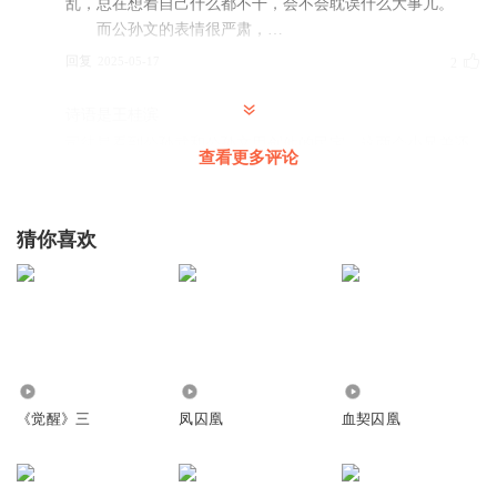
乱，总在想着自己什么都不干，会不会耽误什么大事儿。
而公孙文的表情很严肃，…
回复
2025-05-17
2
诗语是王桂滨
司徒晨看到公孙武和公孙文思创他的民宅。这两个小兄弟还
查看更多评论
一个装死。
回复
2025-05-17
0
猜你喜欢
诗语是王桂滨
这公孙胜家里都不是一般人呢。
回复
2025-05-17
0
诗语是王桂滨
102
718
547
公孙文还挺有招法这公孙武就听了跟随后面去看。
《觉醒》三
凤囚凰
血契囚凰
回复
2025-05-17
0