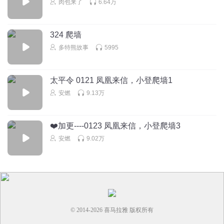
肉包来了
6.64万
324 爬墙
多特熊故事
5995
太平令 0121 凤凰来信，小登爬墙1
安燃
9.13万
❤️加更----0123 凤凰来信，小登爬墙3
安燃
9.02万
© 2014-
2026
喜马拉雅 版权所有