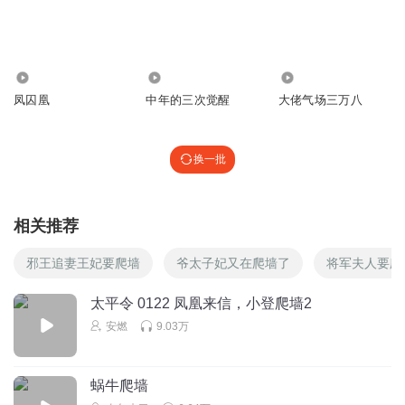
3845
532
52.06万
凤囚凰
中年的三次觉醒
大佬气场三万八
换一批
相关推荐
邪王追妻王妃要爬墙
爷太子妃又在爬墙了
将军夫人要爬
太平令 0122 凤凰来信，小登爬墙2
安燃
9.03万
蜗牛爬墙