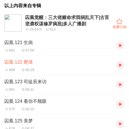
以上内容来自专辑
囚凰觉醒：三大佬赌命求我祸乱天下|古言
逆袭权谋修罗疯批|多人广播剧
免费订阅
28.64万
913
囚凰 121 生病
691
07:00
囚凰 122 爬墙
688
06:29
囚凰 123 司徒辰来访
681
06:11
囚凰 124 看你不顺眼
675
04:10
囚凰 125 美梦
678
06:37