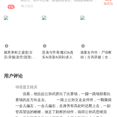
制作人、有声书主播，朗诵协会会长、高级朗诵教师，国家二级心理咨询师，家庭教育指导师。用声音演绎角色，用专业传递情绪。订阅我，沉浸听见更丰富的世界。
加关注
5.99万
7254
5.41万
48.07万
腹黑掌柜之盛宠|古
恶臭与芳香|魔幻&真
诡案女仵作：尸语断
言|穿越|架空|甜宠|多
实&浪漫&深刻|多人
凶｜古风穿越｜女仵
人有声剧
作断案｜纨绔世子强
强联手｜萧萧Well
用户评论
诗语是王桂滨
说着，他拉起公孙武挤出了比赛场，一蹦一跳地朝着比
赛场的反方向走去。 一路上公孙文走走停停，一颗脑袋
一会儿偏左，一会儿偏右，在身旁有高处时还爬上去，一副
登高望远的瞅瞅，做足了勘察的动作，搞得公孙武思绪混