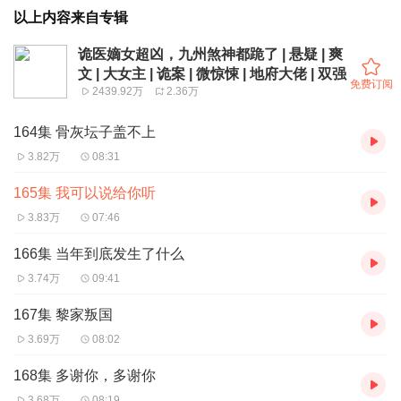
以上内容来自专辑
诡医嫡女超凶，九州煞神都跪了 | 悬疑 | 爽
文 | 大女主 | 诡案 | 微惊悚 | 地府大佬 | 双强
免费订阅
2439.92万
2.36万
164集 骨灰坛子盖不上
3.82万
08:31
165集 我可以说给你听
3.83万
07:46
166集 当年到底发生了什么
3.74万
09:41
167集 黎家叛国
3.69万
08:02
168集 多谢你，多谢你
3.68万
08:19