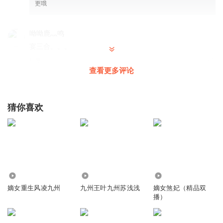
更哦
呦呦鹿灬鸣
宴三合。。。
回复
2025-11-14
2
查看更多评论
新红枣
打卡啦！好听。
猜你喜欢
回复
2025-05-26
1
1381888fltb
芙蓉真是个机灵鬼。
回复
2025-08-03
1
6990
2297
141.43万
liuhongyan3
嫡女重生风凌九州
九州王叶九州苏浅浅
嫡女煞妃（精品双
播）
老东西在这磨磨叨叨
回复
2025-05-31
1