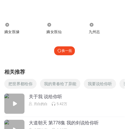
爱听小说的群子
能不能快点
1.34万
189
860
回复
2025-05-16
1
嫡女医缘
嫡女医仙
九州志
屁宝
芙蓉的嘴力强大
换一批
回复
2026-04-16
0
心仪211
相关推荐
民间确实有这种说法，还不得不信呢
把世界都给你
我的青春给了异能
我要说给你听
要
回复
2025-05-20
0
关于我 说给你听
月白的白
5.42万
大道朝天 第778集 我的剑说给你听