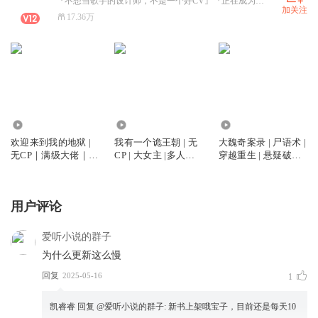
『不想当歌手的设计师，不是一个好CV』『正在成为六边形战士』『直播间偶尔动态，经常存在』
加关注
17.36万
5488.75万
1279.07万
254.17万
欢迎来到我的地狱 |
我有一个诡王朝 | 无
大魏奇案录 | 尸语术 |
无CP｜满级大佬｜女
CP | 大女主 |多人有
穿越重生 | 悬疑破案 |
强
声剧
腹黑复仇 | 都重生了
谁谈恋爱
用户评论
爱听小说的群子
为什么更新这么慢
回复
2025-05-16
1
凯睿睿
回复 @
爱听小说的群子
:
新书上架哦宝子，目前还是每天10