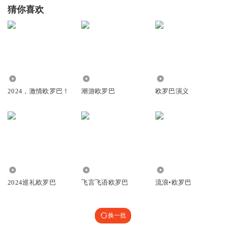
猜你喜欢
3.37万
597.58万
1416
2024，激情欧罗巴！
潮游欧罗巴
欧罗巴演义
761
980.09万
1.80万
2024巡礼欧罗巴
飞言飞语欧罗巴
流浪•欧罗巴
换一批