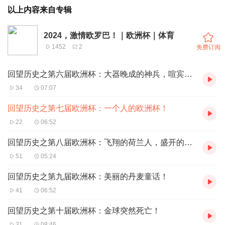
以上内容来自专辑
2024，激情欧罗巴！｜欧洲杯｜体育
1452
2
免费订阅
回望历史之第六届欧洲杯：大器晚成的神兵，喧宾夺主的球迷！
34
07:07
回望历史之第七届欧洲杯：一个人的欧洲杯！
22
06:52
回望历史之第八届欧洲杯：飞翔的荷兰人，盛开的郁金香！
51
05:24
回望历史之第九届欧洲杯：美丽的丹麦童话！
41
06:52
回望历史之第十届欧洲杯：金球突然死亡！
31
08:46