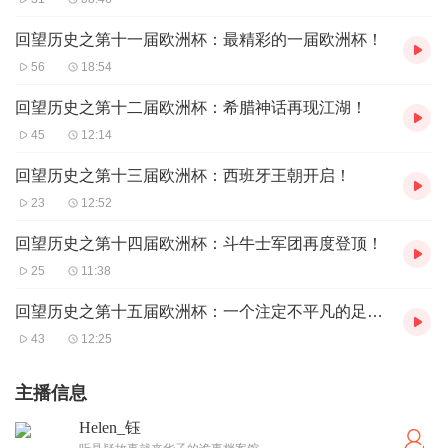
回望历史之第十一届欧洲杯：最精彩的一届欧洲杯！
56
18:54
回望历史之第十二届欧洲杯：希腊神话再现江湖！
45
12:14
回望历史之第十三届欧洲杯：西班牙王朝开启！
23
12:52
回望历史之第十四届欧洲杯：斗牛士军团再度登顶！
25
11:38
回望历史之第十五届欧洲杯：一个注定不平凡的足球之夏
43
12:25
主播信息
Helen_钰